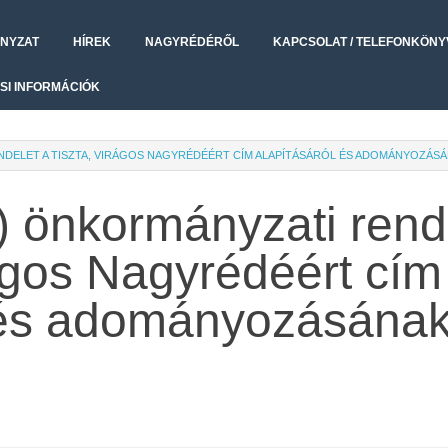
NYZAT
HÍREK
NAGYRÉDÉRŐL
KAPCSOLAT / TELEFONKÖNY
SI INFORMÁCIÓK
 RENDELET A TISZTA, VIRÁGOS NAGYRÉDÉÉRT CÍM ALAPÍTÁSÁRÓL ÉS ADOMÁNYOZÁ
.) önkormányzati rend
rágos Nagyrédéért cím
l és adományozásána