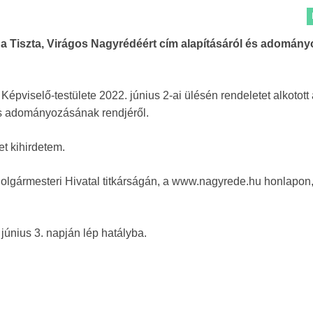
t a Tiszta, Virágos Nagyrédéért cím alapításáról és adomán
iselő-testülete 2022. június 2-ai ülésén rendeletet alkotott a
és adományozásának rendjéről.
et kihirdetem.
olgármesteri Hivatal titkárságán, a www.nagyrede.hu honlapon
 június 3. napján lép hatályba.