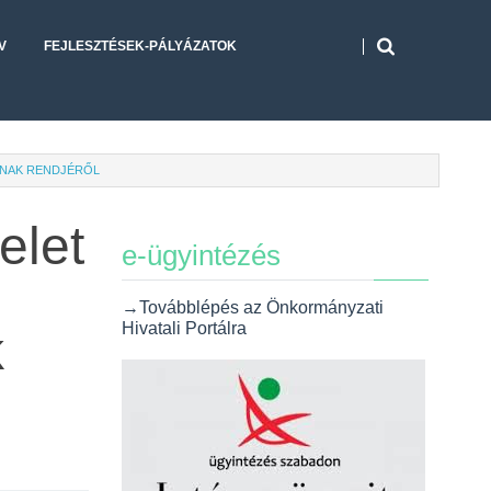
V
FEJLESZTÉSEK-PÁLYÁZATOK
SÁNAK RENDJÉRŐL
elet
e-ügyintézés
→Továbblépés az Önkormányzati
Hivatali Portálra
k