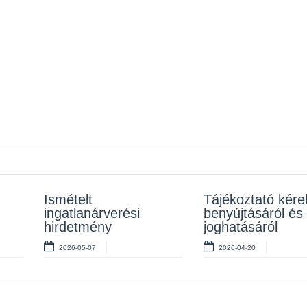
elt
Ismételt
Ismételt
Tájékoztató kér
Rendeletek kihir
ingatlanárverési
ingatlanárverési
benyújtásáról és
2026-03-02
hirdetmény
hirdetmények
joghatásáról
2026-05-07
2026-03-02
2026-04-20