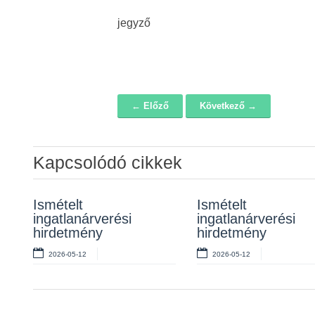
jegyző
← Előző
Következő →
Navigáció
Kapcsolódó cikkek
Ismételt
Ingatlanárverési
Ismételt
Hirdetmény – ismét
ingatlanárverési
hirdetmény
ingatlanárverési
ingatlanárverés
hirdetmény
hirdetmény
2026-04-01
2026-03-17
2026-05-12
2026-05-12