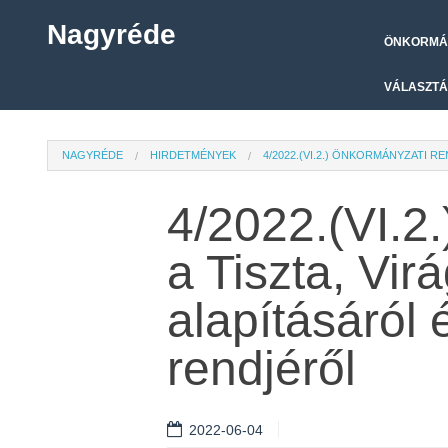
Nagyréde
ÖNKORMÁ
VÁLASZTÁ
NAGYRÉDE
HIRDETMÉNYEK
4/2022.(VI.2.) ÖNKORMÁNYZATI
4/2022.(VI.2
a Tiszta, Vi
alapításáró
rendjéről
2022-06-04