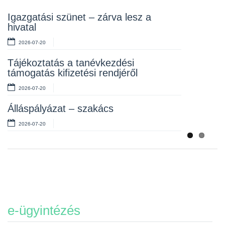
Rendelet kihirdetése
Igazgatási szünet – zárva lesz a
hivatal
2026-07-10
2026-07-20
Álláspályázat – takarító
Tájékoztatás a tanévkezdési
2026-07-06
támogatás kifizetési rendjéről
2026-07-20
Álláspályázat – szakács
2026-07-20
e-ügyintézés