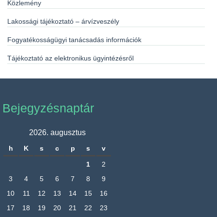
Közlemény
Lakossági tájékoztató – árvízveszély
Fogyatékosságügyi tanácsadás információk
Tájékoztató az elektronikus ügyintézésről
Bejegyzésnaptár
2026. augusztus
h
K
s
c
p
s
v
1
2
3
4
5
6
7
8
9
10
11
12
13
14
15
16
17
18
19
20
21
22
23