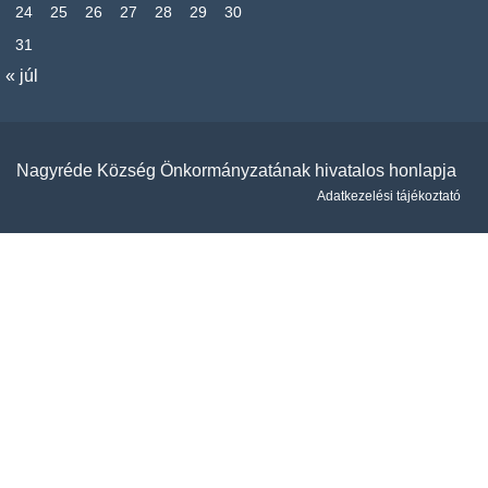
24
25
26
27
28
29
30
31
« júl
Nagyréde Község Önkormányzatának hivatalos honlapja
Adatkezelési tájékoztató