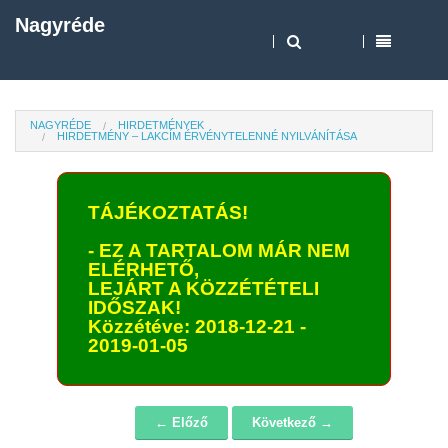
Nagyréde
NAGYRÉDE
HIRDETMÉNYEK
HIRDETMÉNY – LAKCÍM ÉRVÉNYTELENNÉ NYILVÁNÍTÁSA
TÁJÉKOZTATÁS!
- EZ A TARTALOM MÁR NEM
ELÉRHETŐ,
LEJÁRT A KÖZZÉTÉTELI
IDŐSZAK!
Közzétéve: 2018-12-21 -
2019-01-05
← Előző
Következő →
Navigáció