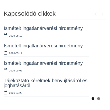
Kapcsolódó cikkek
Previou
Next
Ismételt ingatlanárverési hirdetmény
Ingatlanárverési hirdetmény
2026-05-12
2026-04-01
Ismételt ingatlanárverési hirdetmény
Hirdetmény – ismételt ingatlanárverés
2026-05-12
2026-03-17
Ismételt ingatlanárverési hirdetmény
Ismételt ingatlanárverési hirdetmények
2026-05-07
2026-03-02
Tájékoztató kérelmek benyújtásáról és
Rendeletek kihirdetése
joghatásáról
2026-03-02
2026-04-20