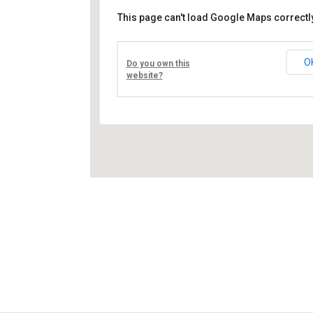
This page can't load Google Maps correctly
Művelődési ház
Fő út 8 - Nagyréde
O
Do you own this
Események
website?