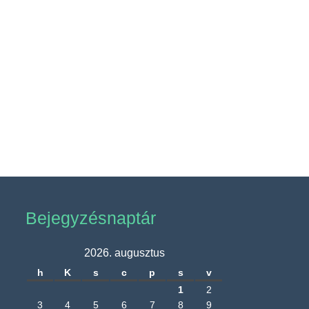
Bejegyzésnaptár
2026. augusztus
h
K
s
c
p
s
v
1
2
3
4
5
6
7
8
9