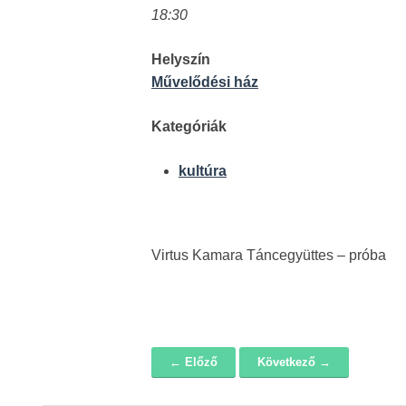
18:30
Helyszín
Művelődési ház
Kategóriák
kultúra
Virtus Kamara Táncegyüttes – próba
← Előző
Következő →
Navigáció