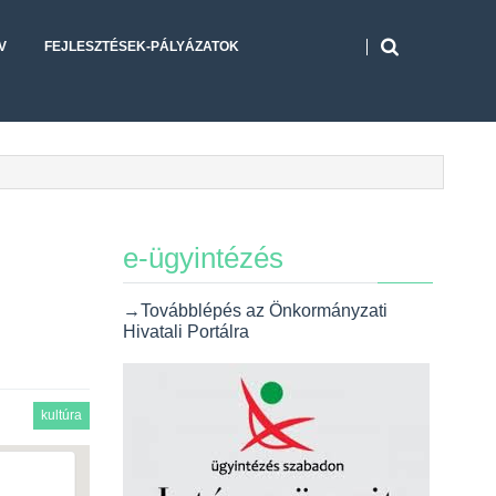
V
FEJLESZTÉSEK-PÁLYÁZATOK
e-ügyintézés
→Továbblépés az Önkormányzati
Hivatali Portálra
kultúra