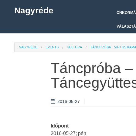
Nagyréde
ÖNKORMÁ
VÁLASZTÁ
NAGYRÉDE
EVENTS
KULTÚRA
TÁNCPRÓBA – VIRTUS KAM
Táncpróba –
Táncegyütte
2016-05-27
Időpont
2016-05-27; pén