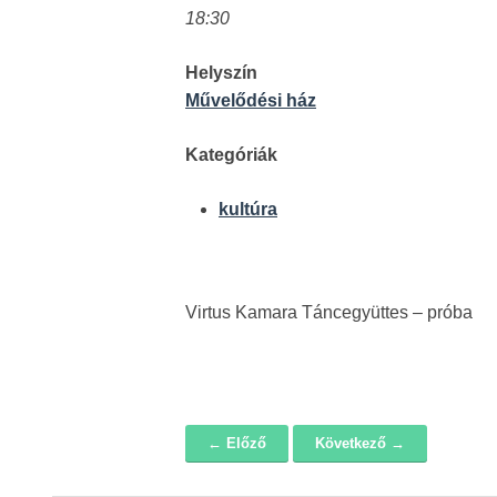
18:30
Helyszín
Művelődési ház
Kategóriák
kultúra
Virtus Kamara Táncegyüttes – próba
← Előző
Következő →
Navigáció