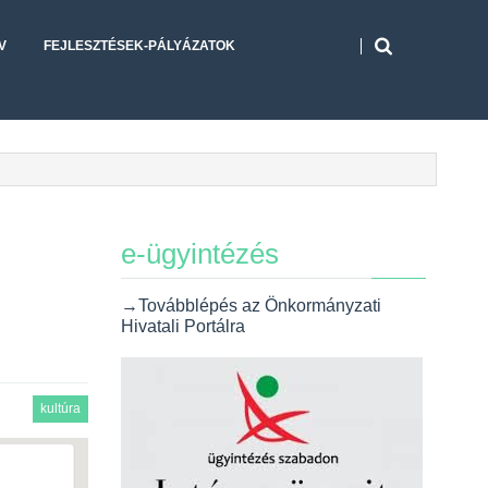
V
FEJLESZTÉSEK-PÁLYÁZATOK
e-ügyintézés
→Továbblépés az Önkormányzati
Hivatali Portálra
kultúra