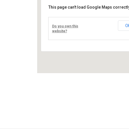
This page can't load Google Maps correctly
Művelődési ház
Fő út 8 - Nagyréde
O
Do you own this
Események
website?