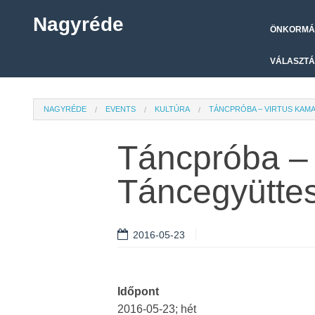
Nagyréde
ÖNKORMÁ
VÁLASZTÁ
NAGYRÉDE
EVENTS
KULTÚRA
TÁNCPRÓBA – VIRTUS KAM
Táncpróba –
Táncegyütte
2016-05-23
Időpont
2016-05-23; hét