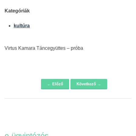
Kategóriák
kultúra
Virtus Kamara Táncegyüttes – próba
← Előző
Következő →
Navigáció
e-ügyintézés