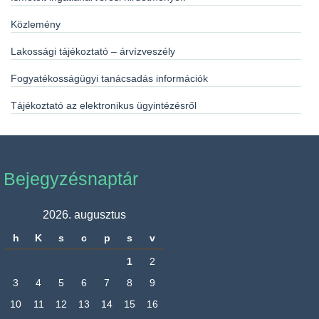
Közlemény
Lakossági tájékoztató – árvízveszély
Fogyatékosságügyi tanácsadás információk
Tájékoztató az elektronikus ügyintézésről
Bejegyzésnaptár
2026. augusztus
h
K
s
c
p
s
v
1
2
3
4
5
6
7
8
9
10
11
12
13
14
15
16