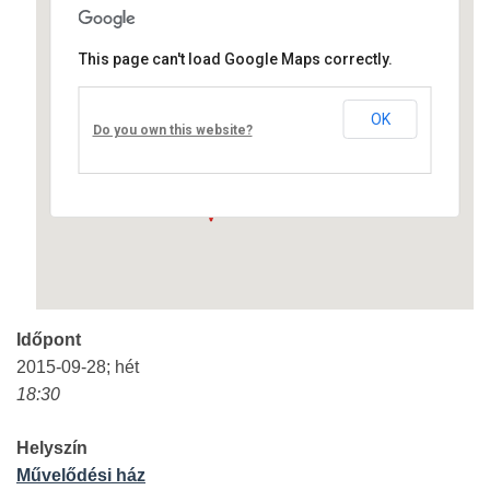
This page can't load Google Maps correctly.
Művelődési ház
OK
Fő út 8 - Nagyréde
Do you own this website?
Események
Időpont
2015-09-28; hét
18:30
Helyszín
Művelődési ház