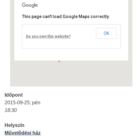
This page can't load Google Maps correctly.
Művelődési ház
OK
Fő út 8 - Nagyréde
Do you own this website?
Események
Időpont
2015-09-25; pén
18:30
Helyszín
Művelődési ház