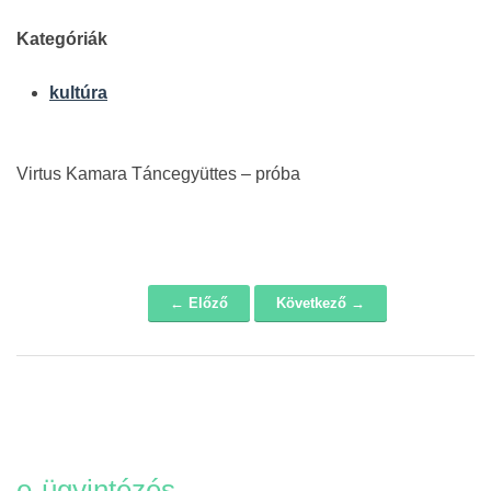
Kategóriák
kultúra
Virtus Kamara Táncegyüttes – próba
← Előző
Következő →
Navigáció
e-ügyintézés