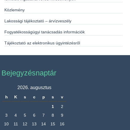
Közlemény
Lakossági tájékoztató – árvízveszély
Fogyatékosságügyi tanácsadás információk
Tájékoztató az elektronikus ügyintézésről
Bejegyzésnaptár
2026. augusztus
h
K
s
c
p
s
v
1
2
3
4
5
6
7
8
9
10
11
12
13
14
15
16