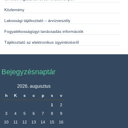
Közlemény
Lakossági tájékoztató – árvízveszély
Fogyatékosságügyi tanácsadás információk
Tájékoztató az elektronikus ügyintézésről
Bejegyzésnaptár
2026. augusztus
h
K
s
c
p
s
v
1
2
3
4
5
6
7
8
9
10
11
12
13
14
15
16