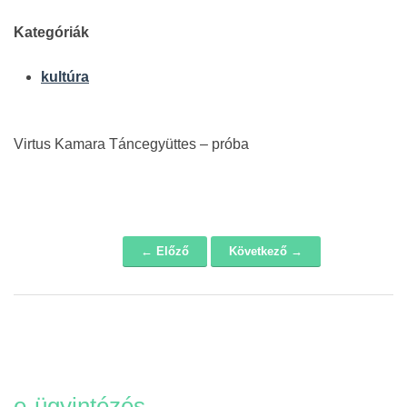
Kategóriák
kultúra
Virtus Kamara Táncegyüttes – próba
← Előző
Következő →
Navigáció
e-ügyintézés