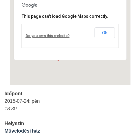
This page can't load Google Maps correctly.
Művelődési ház
OK
Fő út 8 - Nagyréde
Do you own this website?
Események
Időpont
2015-07-24; pén
18:30
Helyszín
Művelődési ház