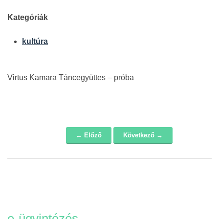
Kategóriák
kultúra
Virtus Kamara Táncegyüttes – próba
← Előző
Következő →
Navigáció
e-ügyintézés