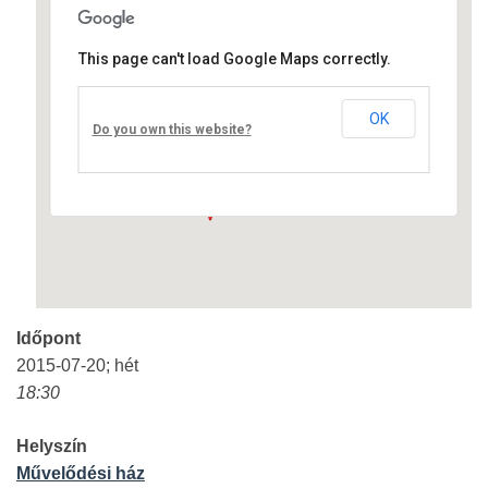
This page can't load Google Maps correctly.
Művelődési ház
OK
Fő út 8 - Nagyréde
Do you own this website?
Események
Időpont
2015-07-20; hét
18:30
Helyszín
Művelődési ház