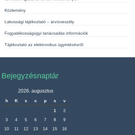
Közlemény
Lakossági tájékoztató – árvízveszély
Fogyatékosságügyi tanácsadás információk
Tájékoztató az elektronikus ügyintézésről
Bejegyzésnaptár
2026. augusztus
h
K
s
c
p
s
v
1
2
3
4
5
6
7
8
9
10
11
12
13
14
15
16