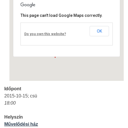
This page can't load Google Maps correctly.
Művelődési ház
OK
Fő út 8 - Nagyréde
Do you own this website?
Események
Időpont
2015-10-15; csü
18:00
Helyszín
Művelődési ház