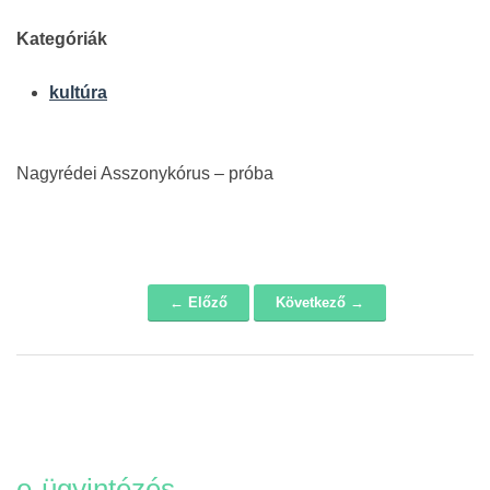
Kategóriák
kultúra
Nagyrédei Asszonykórus – próba
← Előző
Következő →
Navigáció
e-ügyintézés