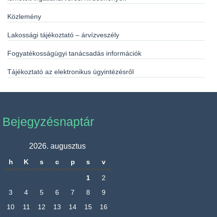
Közlemény
Lakossági tájékoztató – árvízveszély
Fogyatékosságügyi tanácsadás információk
Tájékoztató az elektronikus ügyintézésről
Bejegyzésnaptár
2026. augusztus
h
K
s
c
p
s
v
1
2
3
4
5
6
7
8
9
10
11
12
13
14
15
16