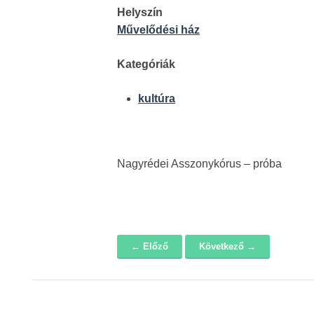
Helyszín
Művelődési ház
Kategóriák
kultúra
Nagyrédei Asszonykórus – próba
← Előző
Következő →
Navigáció