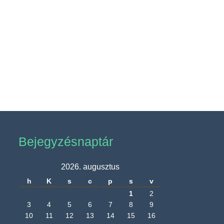
Bejegyzésnaptár
2026. augusztus
h
K
s
c
p
s
v
1
2
3
4
5
6
7
8
9
10
11
12
13
14
15
16