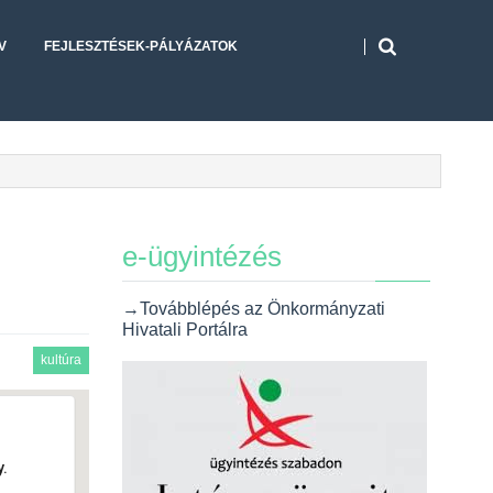
V
FEJLESZTÉSEK-PÁLYÁZATOK
e-ügyintézés
→Továbblépés az Önkormányzati
Hivatali Portálra
kultúra
.