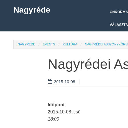
Nagyréde
ÖNKORMÁ
VÁLASZTÁ
NAGYRÉDE
EVENTS
KULTÚRA
NAGYRÉDEI ASSZONYKÓRU
Nagyrédei A
2015-10-08
Időpont
2015-10-08; csü
18:00