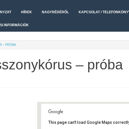
NYZAT
HÍREK
NAGYRÉDÉRŐL
KAPCSOLAT / TELEFONKÖNY
SI INFORMÁCIÓK
S – PRÓBA
sszonykórus – próba
This page can't load Google Maps correctly
Művelődési ház