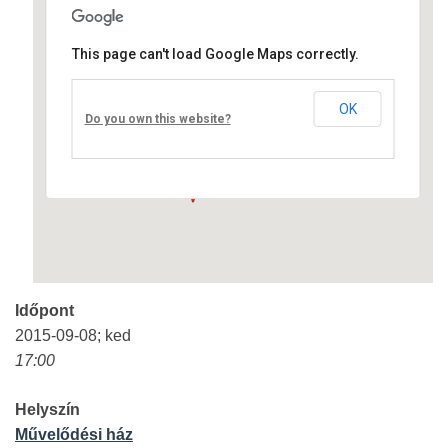
This page can't load Google Maps correctly.
Művelődési ház
OK
Fő út 8 - Nagyréde
Do you own this website?
Események
Időpont
2015-09-08; ked
17:00
Helyszín
Művelődési ház