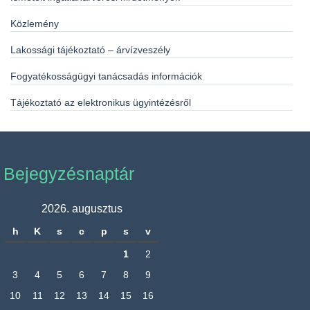
Közlemény
Lakossági tájékoztató – árvízveszély
Fogyatékosságügyi tanácsadás információk
Tájékoztató az elektronikus ügyintézésről
Bejegyzésnaptár
2026. augusztus
h
K
s
c
p
s
v
1
2
3
4
5
6
7
8
9
10
11
12
13
14
15
16