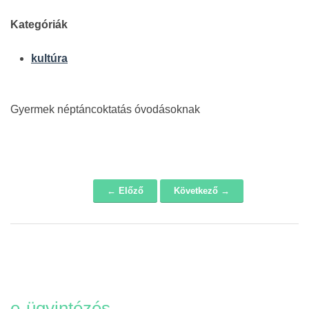
Kategóriák
kultúra
Gyermek néptáncoktatás óvodásoknak
← Előző
Következő →
Navigáció
e-ügyintézés