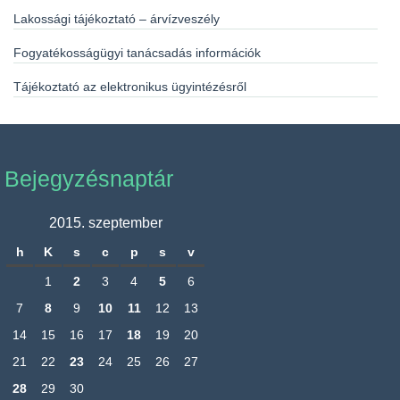
Lakossági tájékoztató – árvízveszély
Fogyatékosságügyi tanácsadás információk
Tájékoztató az elektronikus ügyintézésről
Bejegyzésnaptár
2015. szeptember
h
K
s
c
p
s
v
1
2
3
4
5
6
7
8
9
10
11
12
13
14
15
16
17
18
19
20
21
22
23
24
25
26
27
28
29
30