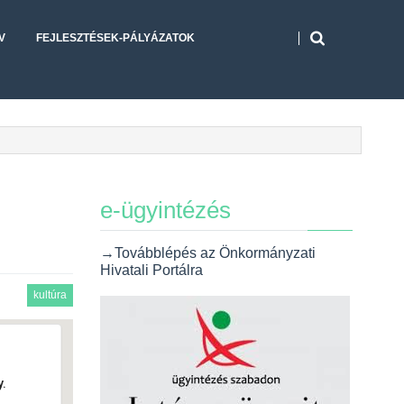
V
FEJLESZTÉSEK-PÁLYÁZATOK
e-ügyintézés
→Továbblépés az Önkormányzati
Hivatali Portálra
kultúra
.