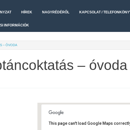
NYZAT
HÍREK
NAGYRÉDÉRŐL
KAPCSOLAT / TELEFONKÖNY
SI INFORMÁCIÓK
S – ÓVODA
táncoktatás – óvoda
This page can't load Google Maps correctly
Művelődési ház