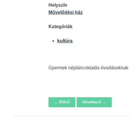
Helyszín
Művelődési ház
Kategóriák
kultúra
Gyermek néptáncoktatás óvodásoknak
← Előző
Következő →
Navigáció