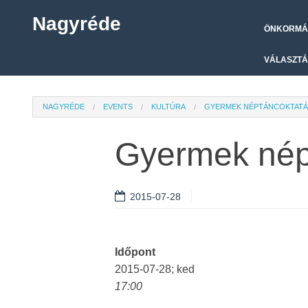
Nagyréde
ÖNKORMÁ
VÁLASZTÁ
NAGYRÉDE
EVENTS
KULTÚRA
GYERMEK NÉPTÁNCOKTATÁ
Gyermek nép
2015-07-28
Időpont
2015-07-28; ked
17:00