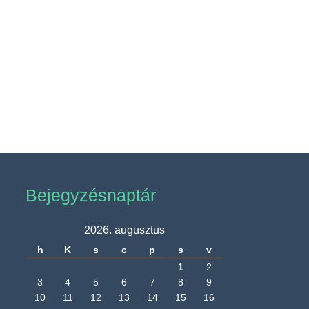
Bejegyzésnaptár
2026. augusztus
h
K
s
c
p
s
v
1
2
3
4
5
6
7
8
9
10
11
12
13
14
15
16