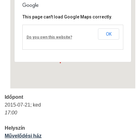
This page can't load Google Maps correctly.
Művelődési ház
OK
Fő út 8 - Nagyréde
Do you own this website?
Események
Időpont
2015-07-21; ked
17:00
Helyszín
Művelődési ház