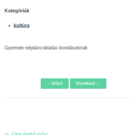
Kategóriák
kultúra
Gyermek néptáncoktatás óvodásoknak
← Előző
Következő →
Navigáció
e-ügyintézés