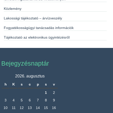
Közlemény
Lakossági tájékoztató – árvízveszély
Fogyatékosságügyi tanácsadás információk
Tájékoztató az elektronikus ügyintézésről
Bejegyzésnaptár
2026. augusztus
h
K
s
c
p
s
v
1
2
3
4
5
6
7
8
9
10
11
12
13
14
15
16