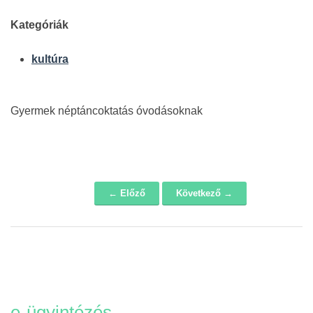
Kategóriák
kultúra
Gyermek néptáncoktatás óvodásoknak
← Előző
Következő →
Navigáció
e-ügyintézés