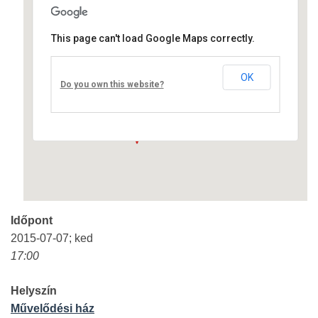
This page can't load Google Maps correctly.
Művelődési ház
OK
Fő út 8 - Nagyréde
Do you own this website?
Események
Időpont
2015-07-07; ked
17:00
Helyszín
Művelődési ház