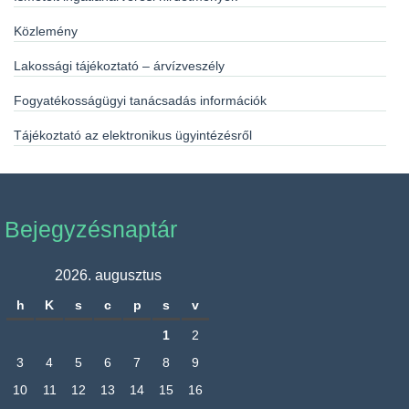
Közlemény
Lakossági tájékoztató – árvízveszély
Fogyatékosságügyi tanácsadás információk
Tájékoztató az elektronikus ügyintézésről
Bejegyzésnaptár
2026. augusztus
h
K
s
c
p
s
v
1
2
3
4
5
6
7
8
9
10
11
12
13
14
15
16