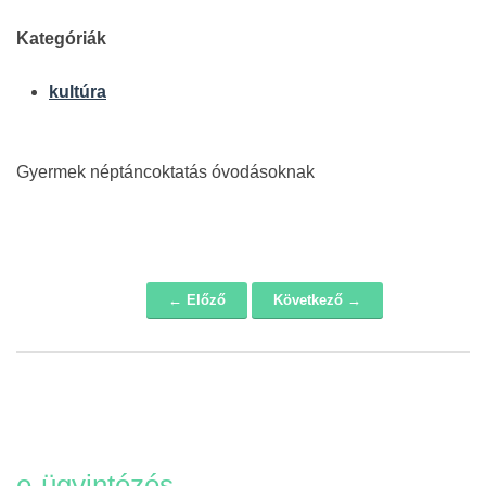
Kategóriák
kultúra
Gyermek néptáncoktatás óvodásoknak
← Előző
Következő →
Navigáció
e-ügyintézés