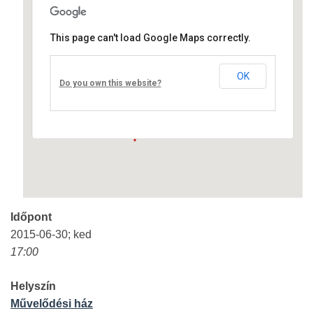
This page can't load Google Maps correctly.
Művelődési ház
OK
Fő út 8 - Nagyréde
Do you own this website?
Események
Időpont
2015-06-30; ked
17:00
Helyszín
Művelődési ház