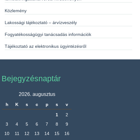
Közlemény
Lakossági tájékoztató – árvízveszély
Fogyatékosságügyi tanácsadás információk
Tájékoztató az elektronikus ügyintézésről
Bejegyzésnaptár
2026. augusztus
h
K
s
c
p
s
v
1
2
3
4
5
6
7
8
9
10
11
12
13
14
15
16