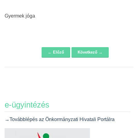
Gyermek jóga
← Előző
Következő →
Navigáció
e-ügyintézés
→Továbblépés az Önkormányzati Hivatali Portálra