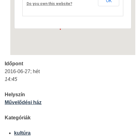
OK
Fő út 8 - Nagyréde
Do you own this website?
Események
Időpont
2016-06-27; hét
14:45
Helyszín
Művelődési ház
Kategóriák
kultúra