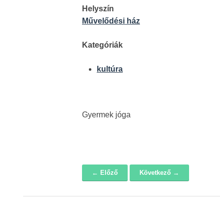
Helyszín
Művelődési ház
Kategóriák
kultúra
Gyermek jóga
← Előző
Következő →
Navigáció