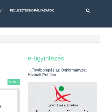
V
FEJLESZTÉSEK-PÁLYÁZATOK
e-ügyintézés
→Továbblépés az Önkormányzati
Hivatali Portálra
kultúra
.