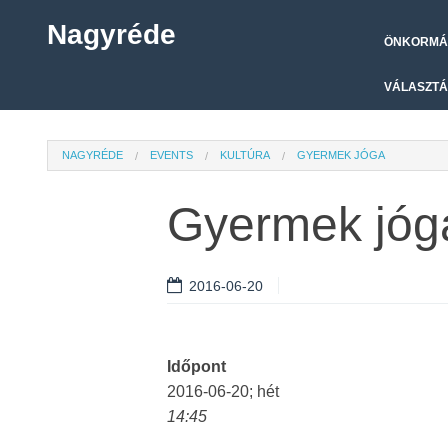
Nagyréde
ÖNKORMÁ
VÁLASZTÁ
NAGYRÉDE
EVENTS
KULTÚRA
GYERMEK JÓGA
Gyermek jóg
2016-06-20
Időpont
2016-06-20; hét
14:45