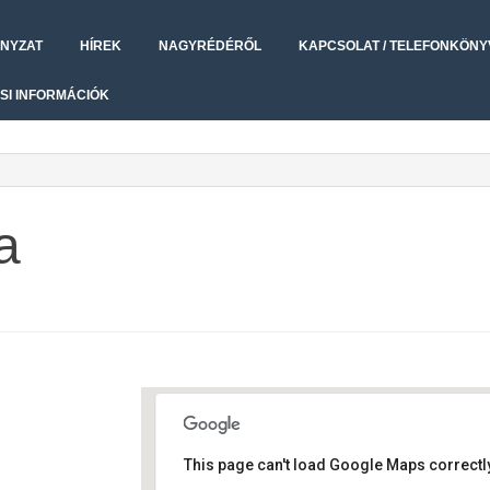
NYZAT
HÍREK
NAGYRÉDÉRŐL
KAPCSOLAT / TELEFONKÖNY
SI INFORMÁCIÓK
a
This page can't load Google Maps correctly
Művelődési ház