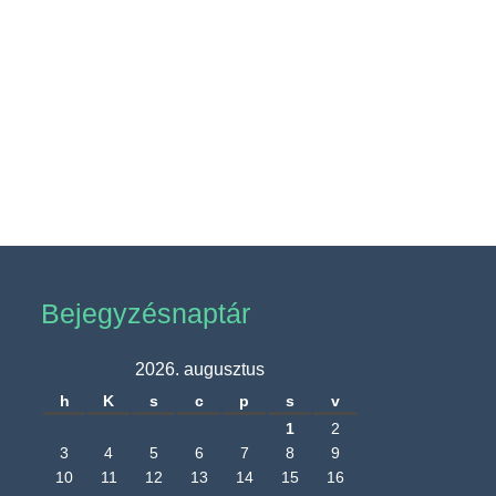
Bejegyzésnaptár
2026. augusztus
h
K
s
c
p
s
v
1
2
3
4
5
6
7
8
9
10
11
12
13
14
15
16