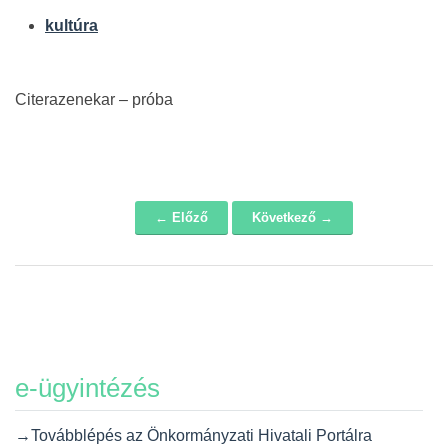
kultúra
Citerazenekar – próba
← Előző
Következő →
Navigáció
e-ügyintézés
→Továbblépés az Önkormányzati Hivatali Portálra