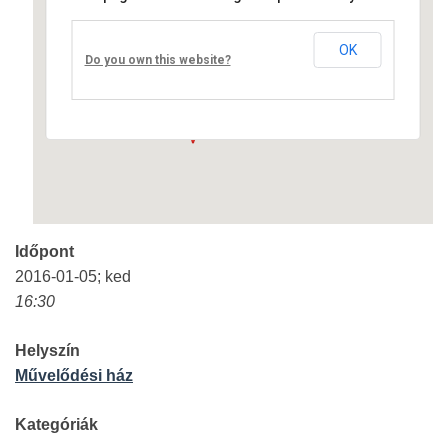
Művelődési ház
OK
Fő út 8 - Nagyréde
Do you own this website?
Események
Időpont
2016-01-05; ked
16:30
Helyszín
Művelődési ház
Kategóriák