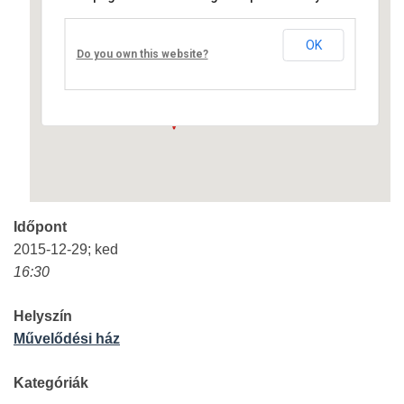
Művelődési ház
OK
Fő út 8 - Nagyréde
Do you own this website?
Események
Időpont
2015-12-29; ked
16:30
Helyszín
Művelődési ház
Kategóriák