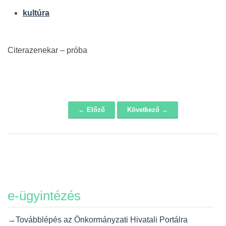
kultúra
Citerazenekar – próba
← Előző
Következő →
Navigáció
e-ügyintézés
→Továbblépés az Önkormányzati Hivatali Portálra