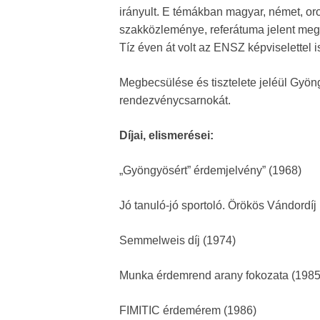
irányult. E témákban magyar, német, or
szakközleménye, referátuma jelent meg
Tíz éven át volt az ENSZ képviselettel
Megbecsülése és tisztelete jeléül Gyön
rendezvénycsarnokát.
Díjai, elismerései:
„Gyöngyösért” érdemjelvény” (1968)
Jó tanuló-jó sportoló. Örökös Vándordí
Semmelweis díj (1974)
Munka érdemrend arany fokozata (1985
FIMITIC érdemérem (1986)