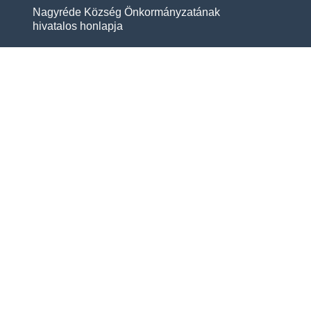
Nagyréde Község Önkormányzatának
hivatalos honlapja