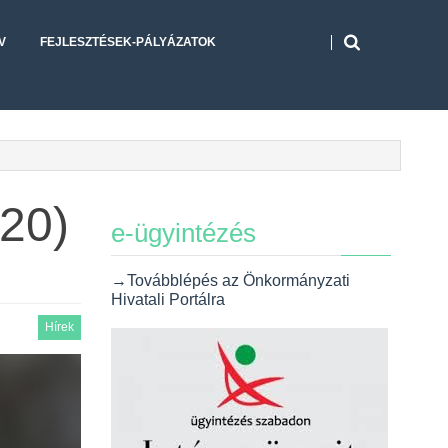
V
FEJLESZTÉSEK-PÁLYÁZATOK
020)
e-ügyintézés
→Továbblépés az Önkormányzati
Hivatali Portálra
Hírek