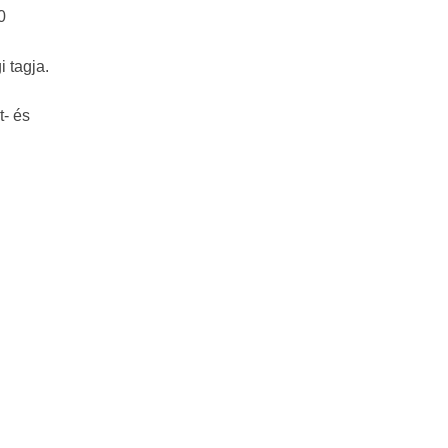
0
 tagja.
t- és