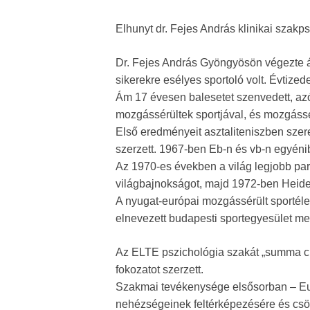
Elhunyt dr. Fejes András klinikai szakp
Dr. Fejes András Gyöngyösön végezte ál
sikerekre esélyes sportoló volt. Évtized
Ám 17 évesen balesetet szenvedett, azót
mozgássérültek sportjával, és mozgássér
Első eredményeit asztaliteniszben szer
szerzett. 1967-ben Eb-n és vb-n egyénib
Az 1970-es években a világ legjobb para
világbajnokságot, majd 1972-ben Heide
A nyugat-európai mozgássérült sportélet
elnevezett budapesti sportegyesület m
Az ELTE pszichológia szakát „summa c
fokozatot szerzett.
Szakmai tevékenysége elsősorban – Euró
nehézségeinek feltérképezésére és csök