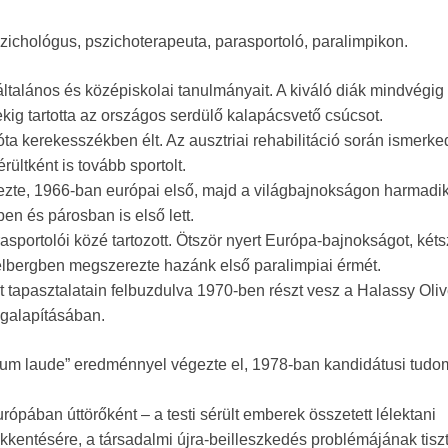
szichológus, pszichoterapeuta, parasportoló, paralimpikon.
talános és középiskolai tanulmányait. A kiváló diák mindvégig
ekig tartotta az országos serdülő kalapácsvető csúcsot.
a kerekesszékben élt. Az ausztriai rehabilitáció során ismerke
ültként is tovább sportolt.
ezte, 1966-ban európai első, majd a világbajnokságon harmadi
en és párosban is első lett.
sportolói közé tartozott. Ötször nyert Európa-bajnokságot, kéts
lbergben megszerezte hazánk első paralimpiai érmét.
 tapasztalatain felbuzdulva 1970-ben részt vesz a Halassy Oliv
egalapításában.
um laude” eredménnyel végezte el, 1978-ban kandidátusi tud
pában úttörőként – a testi sérült emberek összetett lélektani
kentésére, a társadalmi újra-beilleszkedés problémájának tisz