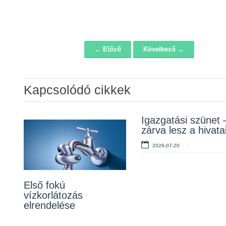
← Előző
Következő →
Navigáció
Kapcsolódó cikkek
Álláspályázat –
Igazgatási szünet 
Lakossági fórum a
konyhai kisegítő
zárva lesz a hivata
Erzsébet téri fákról
2026-07-20
2026-07-20
2026-07-10
Első fokú
vízkorlátozás
elrendelése