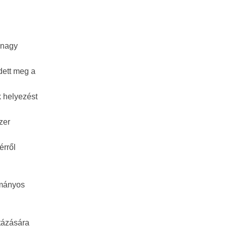
 nagy
dett meg a
k helyezést
zer
érről
ományos
tázására