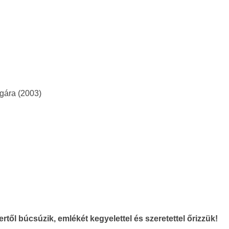
lgára (2003)
ől búcsúzik, emlékét kegyelettel és szeretettel őrizzük!