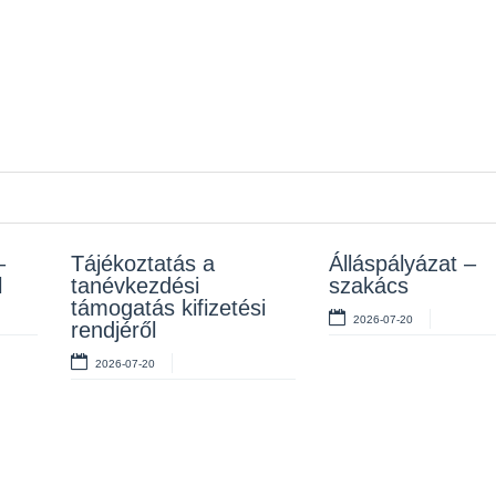
–
z
Tájékoztatás a
Rendelet kihirdetése
Álláspályázat –
Álláspályázat –
l
tanévkezdési
szakács
takarító
2026-07-10
támogatás kifizetési
2026-07-20
2026-07-06
rendjéről
2026-07-20