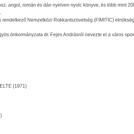
osz, angol, román és dán nyelven nyolc könyve, és több mint 20
.
 is rendelkező Nemzetközi Rokkantszövetség (FIMITIC) elnökségi
gyös önkormányzata dr. Fejes Andrásról nevezte el a város spor
j ELTE (1971)
)