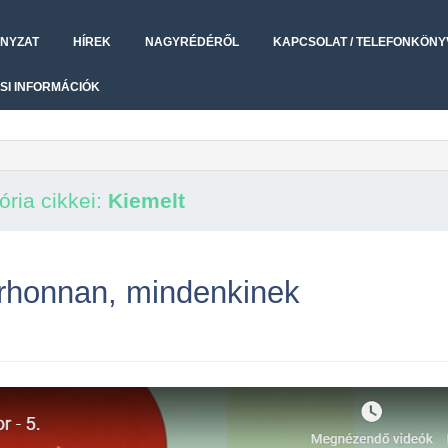
NYZAT
HÍREK
NAGYRÉDÉRŐL
KAPCSOLAT / TELEFONKÖNY
SI INFORMÁCIÓK
ória cikkei:
Kiemelt
árhonnan, mindenkinek