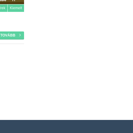
írek
Kiemelt
TOVÁBB