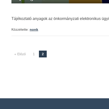
Tájékoztató anyagok az önkormányzati elektronikus ügyi
Közzétette:
nonk
« Előző
1
2
Navigáció