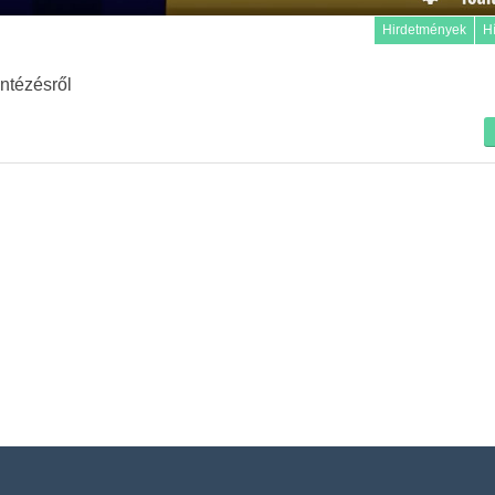
Hirdetmények
H
ntézésről