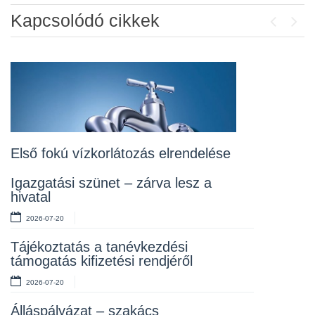
Kapcsolódó cikkek
Previou
Next
Álláspályázat – konyhai kisegítő
2026-07-20
Lakossági fórum az Erzsébet téri
fákról
2026-07-10
Első fokú vízkorlátozás elrendelése
Rendelet kihirdetése
Igazgatási szünet – zárva lesz a
hivatal
2026-07-10
2026-07-20
Álláspályázat – takarító
Tájékoztatás a tanévkezdési
2026-07-06
támogatás kifizetési rendjéről
2026-07-20
Álláspályázat – szakács