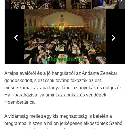
nagyrede.hu
A talpalávalóról és a jó hangulatról az Andante Zenekar
gondoskodott, s ezt csak tovább fokozták az est
műsorszámai: az apa-lánya tánc, az anyukák és dolgozók
Hair-parafrázisa, valamint az apukák és vendégek
Hóembertánca.
A vidámság mellett egy kis meghatottság is belefért a
programba, hiszen a bálon jelképesen elköszöntek Szabó