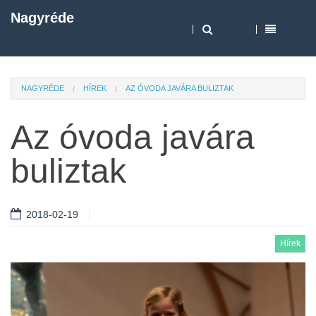
Nagyréde
NAGYRÉDE
HÍREK
AZ ÓVODA JAVÁRA BULIZTAK
Az óvoda javára
buliztak
2018-02-19
Hírek