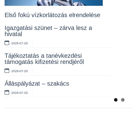
fákról
2026-07-10
Első fokú vízkorlátozás elrendelése
Rendelet kihirdetése
Igazgatási szünet – zárva lesz a
hivatal
2026-07-10
2026-07-20
Álláspályázat – takarító
Tájékoztatás a tanévkezdési
2026-07-06
támogatás kifizetési rendjéről
2026-07-20
Álláspályázat – szakács
2026-07-20