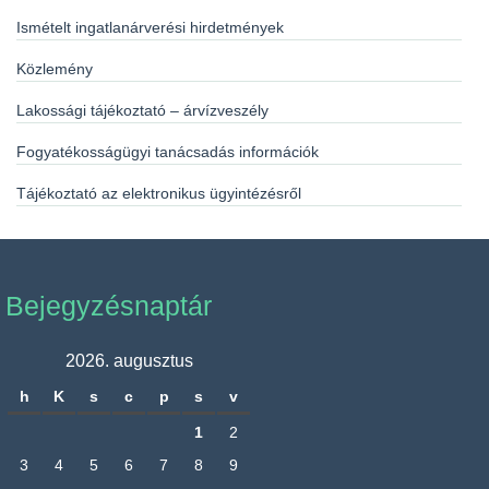
Ismételt ingatlanárverési hirdetmények
Közlemény
Lakossági tájékoztató – árvízveszély
Fogyatékosságügyi tanácsadás információk
Tájékoztató az elektronikus ügyintézésről
Bejegyzésnaptár
2026. augusztus
h
K
s
c
p
s
v
1
2
3
4
5
6
7
8
9