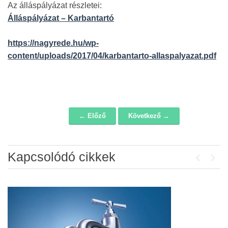
Az álláspályázat részletei:
Álláspályázat – Karbantartó
https://nagyrede.hu/wp-
content/uploads/2017/04/karbantarto-allaspalyazat.pdf
← Előző
Következő →
Navigáció
Kapcsolódó cikkek
Previou
Next
Álláspályázat – konyhai kisegítő
2026-07-20
Lakossági fórum az Erzsébet téri