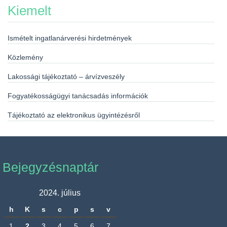
Kiemelt
Ismételt ingatlanárverési hirdetmények
Közlemény
Lakossági tájékoztató – árvízveszély
Fogyatékosságügyi tanácsadás információk
Tájékoztató az elektronikus ügyintézésről
Bejegyzésnaptár
2024. július
h
K
s
c
p
s
v
1
2
3
4
5
6
7