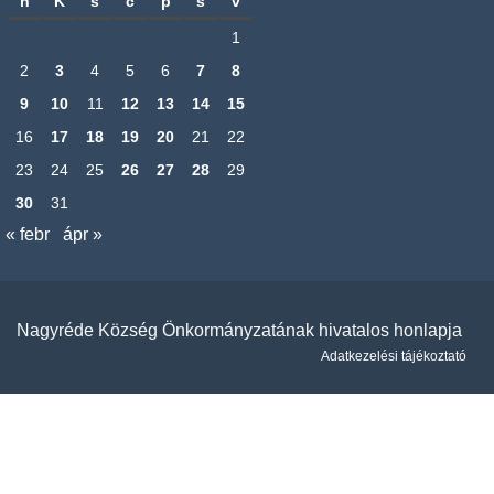
h
K
s
c
p
s
v
1
2
3
4
5
6
7
8
9
10
11
12
13
14
15
16
17
18
19
20
21
22
23
24
25
26
27
28
29
30
31
« febr
ápr »
Nagyréde Község Önkormányzatának hivatalos honlapja
Adatkezelési tájékoztató