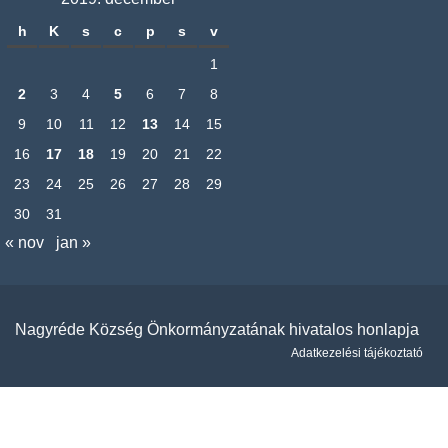
h
K
s
c
p
s
v
1
2
3
4
5
6
7
8
9
10
11
12
13
14
15
16
17
18
19
20
21
22
23
24
25
26
27
28
29
30
31
« nov
jan »
Nagyréde Község Önkormányzatának hivatalos honlapja
Adatkezelési tájékoztató