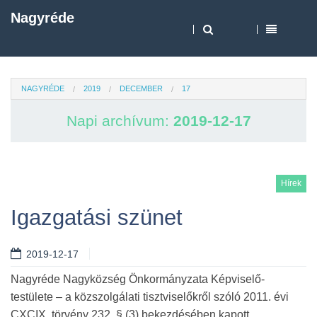
Nagyréde
NAGYRÉDE
2019
DECEMBER
17
Napi archívum:
2019-12-17
Hírek
Igazgatási szünet
2019-12-17
Nagyréde Nagyközség Önkormányzata Képviselő-
testülete – a közszolgálati tisztviselőkről szóló 2011. évi
CXCIX. törvény 232. § (3) bekezdésében kapott