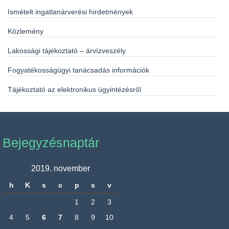
Ismételt ingatlanárverési hirdetmények
Közlemény
Lakossági tájékoztató – árvízveszély
Fogyatékosságügyi tanácsadás információk
Tájékoztató az elektronikus ügyintézésről
Bejegyzésnaptár
2019. november
h
K
s
c
p
s
v
1
2
3
4
5
6
7
8
9
10