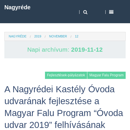
Nagyréde
NAGYRÉDE
2019
NOVEMBER
12
Napi archívum:
2019-11-12
Fejlesztések-pályázatok
Magyar Falu Program
A Nagyrédei Kastély Óvoda
udvarának fejlesztése a
Magyar Falu Program “Óvoda
udvar 2019” felhívásának