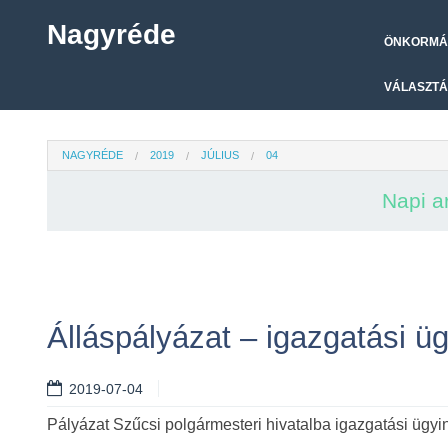
Nagyréde
ÖNKORMÁ
VÁLASZTÁ
NAGYRÉDE
2019
JÚLIUS
04
Napi a
Álláspályázat – igazgatási ü
2019-07-04
Pályázat Szűcsi polgármesteri hivatalba igazgatási ügyin