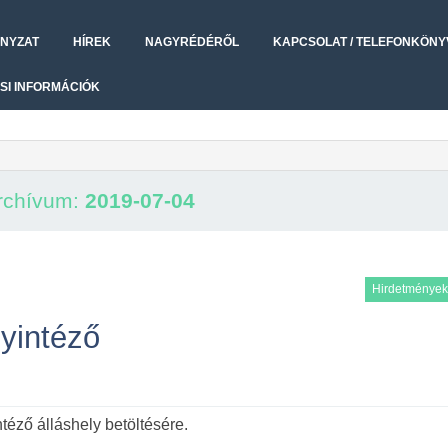
NYZAT
HÍREK
NAGYRÉDÉRŐL
KAPCSOLAT / TELEFONKÖNY
SI INFORMÁCIÓK
rchívum:
2019-07-04
Hirdetmények
gyintéző
téző álláshely betöltésére.