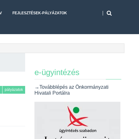
V
FEJLESZTÉSEK-PÁLYÁZATOK
e-ügyintézés
→Továbblépés az Önkormányzati
pályázatok
Hivatali Portálra