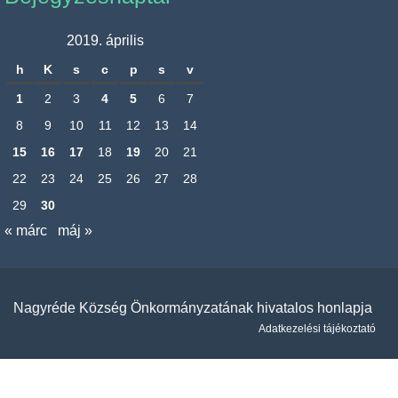
2019. április
h
K
s
c
p
s
v
1
2
3
4
5
6
7
8
9
10
11
12
13
14
15
16
17
18
19
20
21
22
23
24
25
26
27
28
29
30
« márc
máj »
Nagyréde Község Önkormányzatának hivatalos honlapja
Adatkezelési tájékoztató