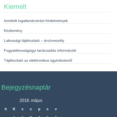
Kiemelt
Ismételt ingatlanárverési hirdetmények
Közlemény
Lakossági tájékoztató – árvízveszély
Fogyatékosságügyi tanácsadás információk
Tájékoztató az elektronikus ügyintézésről
Bejegyzésnaptár
2018. május
h
K
s
c
p
s
v