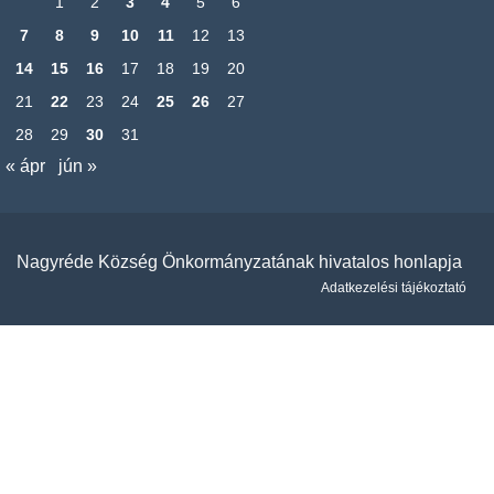
1
2
3
4
5
6
7
8
9
10
11
12
13
14
15
16
17
18
19
20
21
22
23
24
25
26
27
28
29
30
31
« ápr
jún »
Nagyréde Község Önkormányzatának hivatalos honlapja
Adatkezelési tájékoztató