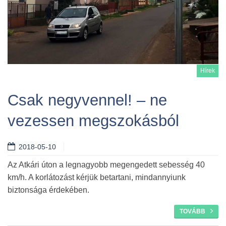
Hírek
Csak negyvennel! – ne
vezessen megszokásból
Tovább
2018-05-10
Az Atkári úton a legnagyobb megengedett sebesség 40
km/h. A korlátozást kérjük betartani, mindannyiunk
biztonsága érdekében.
TOVÁBB