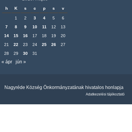
h
K
s
c
p
s
v
1
2
3
4
5
6
7
8
9
10
11
12
13
14
15
16
17
18
19
20
21
22
23
24
25
26
27
28
29
30
31
« ápr
jún »
Nagyréde Község Önkormányzatának hivatalos honlapja
Adatkezelési tájékoztató