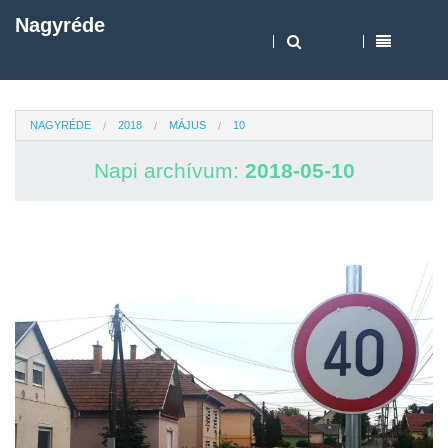
Nagyréde
NAGYRÉDE
2018
MÁJUS
10
Napi archívum:
2018-05-10