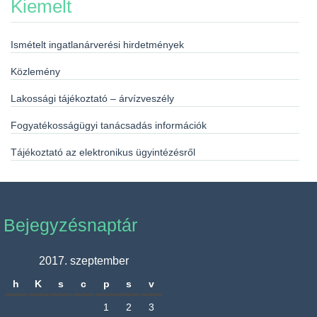
Kiemelt
Ismételt ingatlanárverési hirdetmények
Közlemény
Lakossági tájékoztató – árvízveszély
Fogyatékosságügyi tanácsadás információk
Tájékoztató az elektronikus ügyintézésről
Bejegyzésnaptár
2017. szeptember
h
K
s
c
p
s
v
1
2
3