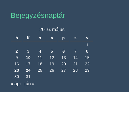
Bejegyzésnaptár
2016. május
h
K
s
c
p
s
v
1
2
3
4
5
6
7
8
9
10
11
12
13
14
15
16
17
18
19
20
21
22
23
24
25
26
27
28
29
30
31
« ápr
jún »
Nagyréde Község Önkormányzatának
hivatalos honlapja