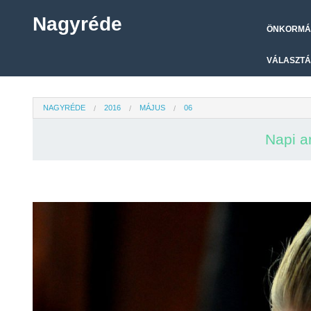
Nagyréde
ÖNKORMÁ
VÁLASZTÁ
NAGYRÉDE
2016
MÁJUS
06
Napi a