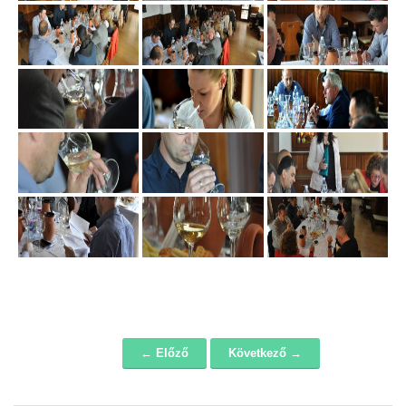
← Előző
Következő →
Navigáció