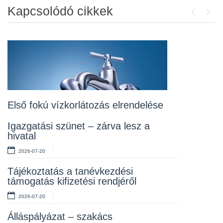
Kapcsolódó cikkek
Previou
Next
Álláspályázat – konyhai kisegítő
2026-07-20
Lakossági fórum az Erzsébet téri
fákról
2026-07-10
Első fokú vízkorlátozás elrendelése
Rendelet kihirdetése
Igazgatási szünet – zárva lesz a
hivatal
2026-07-10
2026-07-20
Álláspályázat – takarító
Tájékoztatás a tanévkezdési
2026-07-06
támogatás kifizetési rendjéről
2026-07-20
Álláspályázat – szakács