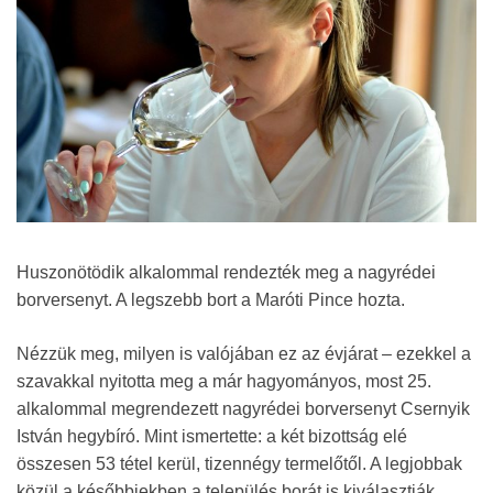
Huszonötödik alkalommal rendezték meg a nagyrédei
borversenyt. A legszebb bort a Maróti Pince hozta.
Nézzük meg, milyen is valójában ez az évjárat – ezekkel a
szavakkal nyitotta meg a már hagyományos, most 25.
alkalommal megrendezett nagyrédei borversenyt Csernyik
István hegybíró. Mint ismertette: a két bizottság elé
összesen 53 tétel kerül, tizennégy termelőtől. A legjobbak
közül a későbbiekben a település borát is kiválasztják