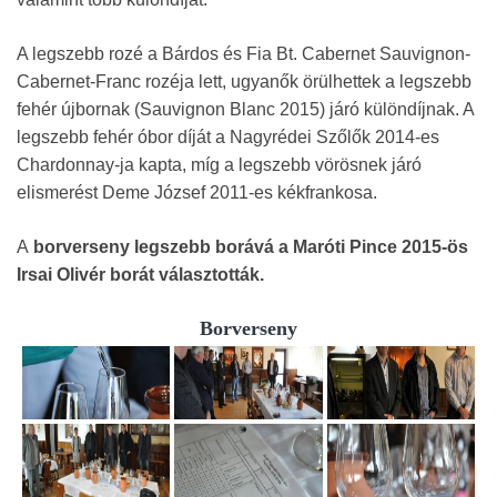
A legszebb rozé a Bárdos és Fia Bt. Cabernet Sauvignon-
Cabernet-Franc rozéja lett, ugyanők örülhettek a legszebb
fehér újbornak (Sauvignon Blanc 2015) járó különdíjnak. A
legszebb fehér óbor díját a Nagyrédei Szőlők 2014-es
Chardonnay-ja kapta, míg a legszebb vörösnek járó
elismerést Deme József 2011-es kékfrankosa.
A
borverseny legszebb borává a Maróti Pince 2015-ös
Irsai Olivér borát választották.
Borverseny