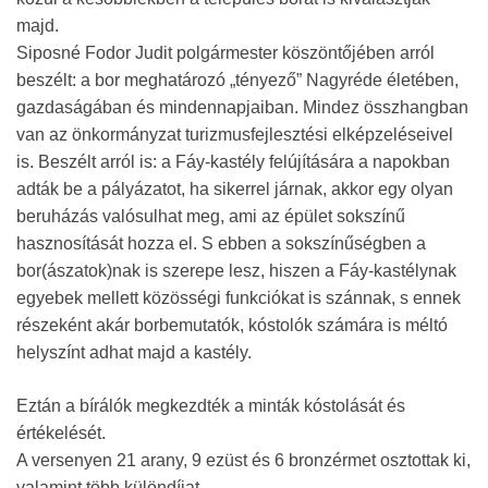
majd.
Siposné Fodor Judit polgármester köszöntőjében arról
beszélt: a bor meghatározó „tényező” Nagyréde életében,
gazdaságában és mindennapjaiban. Mindez összhangban
van az önkormányzat turizmusfejlesztési elképzeléseivel
is. Beszélt arról is: a Fáy-kastély felújítására a napokban
adták be a pályázatot, ha sikerrel járnak, akkor egy olyan
beruházás valósulhat meg, ami az épület sokszínű
hasznosítását hozza el. S ebben a sokszínűségben a
bor(ászatok)nak is szerepe lesz, hiszen a Fáy-kastélynak
egyebek mellett közösségi funkciókat is szánnak, s ennek
részeként akár borbemutatók, kóstolók számára is méltó
helyszínt adhat majd a kastély.
Eztán a bírálók megkezdték a minták kóstolását és
értékelését.
A versenyen 21 arany, 9 ezüst és 6 bronzérmet osztottak ki,
valamint több különdíjat.