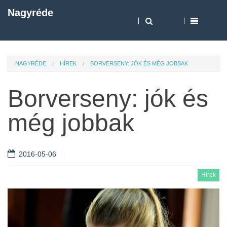
Nagyréde
NAGYRÉDE
HÍREK
BORVERSENY: JÓK ÉS MÉG JOBBAK
Borverseny: jók és
még jobbak
2016-05-06
Hírek