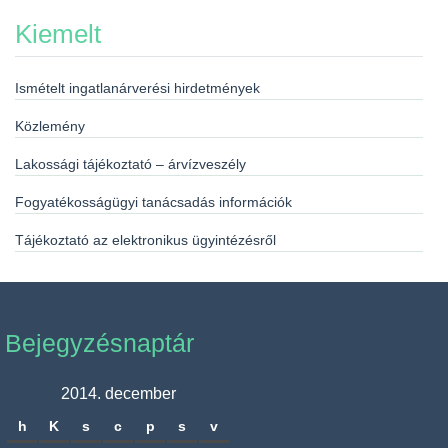
Kiemelt
Ismételt ingatlanárverési hirdetmények
Közlemény
Lakossági tájékoztató – árvízveszély
Fogyatékosságügyi tanácsadás információk
Tájékoztató az elektronikus ügyintézésről
Bejegyzésnaptár
2014. december
h
K
s
c
p
s
v