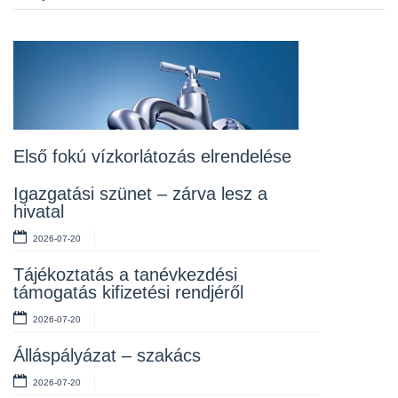
Previou
Next
Álláspályázat – konyhai kisegítő
2026-07-20
Lakossági fórum az Erzsébet téri
fákról
2026-07-10
Első fokú vízkorlátozás elrendelése
Rendelet kihirdetése
Igazgatási szünet – zárva lesz a
hivatal
2026-07-10
2026-07-20
Álláspályázat – takarító
Tájékoztatás a tanévkezdési
2026-07-06
támogatás kifizetési rendjéről
2026-07-20
Álláspályázat – szakács
2026-07-20