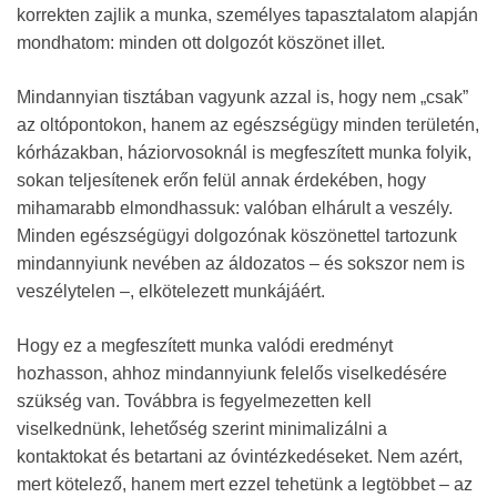
korrekten zajlik a munka, személyes tapasztalatom alapján
mondhatom: minden ott dolgozót köszönet illet.
Mindannyian tisztában vagyunk azzal is, hogy nem „csak”
az oltópontokon, hanem az egészségügy minden területén,
kórházakban, háziorvosoknál is megfeszített munka folyik,
sokan teljesítenek erőn felül annak érdekében, hogy
mihamarabb elmondhassuk: valóban elhárult a veszély.
Minden egészségügyi dolgozónak köszönettel tartozunk
mindannyiunk nevében az áldozatos – és sokszor nem is
veszélytelen –, elkötelezett munkájáért.
Hogy ez a megfeszített munka valódi eredményt
hozhasson, ahhoz mindannyiunk felelős viselkedésére
szükség van. Továbbra is fegyelmezetten kell
viselkednünk, lehetőség szerint minimalizálni a
kontaktokat és betartani az óvintézkedéseket. Nem azért,
mert kötelező, hanem mert ezzel tehetünk a legtöbbet – az