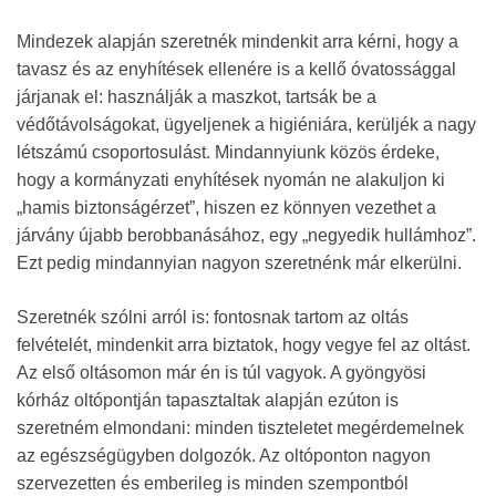
Mindezek alapján szeretnék mindenkit arra kérni, hogy a
tavasz és az enyhítések ellenére is a kellő óvatossággal
járjanak el: használják a maszkot, tartsák be a
védőtávolságokat, ügyeljenek a higiéniára, kerüljék a nagy
létszámú csoportosulást. Mindannyiunk közös érdeke,
hogy a kormányzati enyhítések nyomán ne alakuljon ki
„hamis biztonságérzet”, hiszen ez könnyen vezethet a
járvány újabb berobbanásához, egy „negyedik hullámhoz”.
Ezt pedig mindannyian nagyon szeretnénk már elkerülni.
Szeretnék szólni arról is: fontosnak tartom az oltás
felvételét, mindenkit arra biztatok, hogy vegye fel az oltást.
Az első oltásomon már én is túl vagyok. A gyöngyösi
kórház oltópontján tapasztaltak alapján ezúton is
szeretném elmondani: minden tiszteletet megérdemelnek
az egészségügyben dolgozók. Az oltóponton nagyon
szervezetten és emberileg is minden szempontból