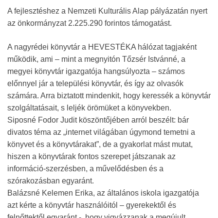
A fejlesztéshez a Nemzeti Kulturális Alap pályázatán nyert
az önkormányzat 2.225.290 forintos támogatást.
A nagyrédei könyvtár a HEVESTÉKA hálózat tagjaként
működik, ami – mint a megnyitón Tőzsér Istvánné, a
megyei könyvtár igazgatója hangsúlyozta – számos
előnnyel jár a települési könyvtár, és így az olvasók
számára. Arra biztatott mindenkit, hogy keressék a könyvtár
szolgáltatásait, s leljék örömüket a könyvekben.
Siposné Fodor Judit köszöntőjében arról beszélt: bár
divatos téma az „internet világában úgymond temetni a
könyvet és a könyvtárakat”, de a gyakorlat mást mutat,
hiszen a könyvtárak fontos szerepet játszanak az
információ-szerzésben, a művelődésben és a
szórakozásban egyaránt.
Balázsné Kelemen Erika, az általános iskola igazgatója
azt kérte a könyvtár használóitól – gyerekektől és
felnőttektől egyaránt -, hogy vigyázzanak a megújult