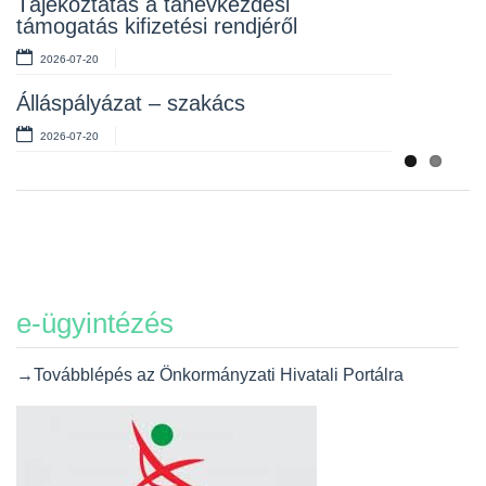
Tájékoztatás a tanévkezdési
2026-07-06
támogatás kifizetési rendjéről
2026-07-20
Álláspályázat – szakács
2026-07-20
e-ügyintézés
→Továbblépés az Önkormányzati Hivatali Portálra