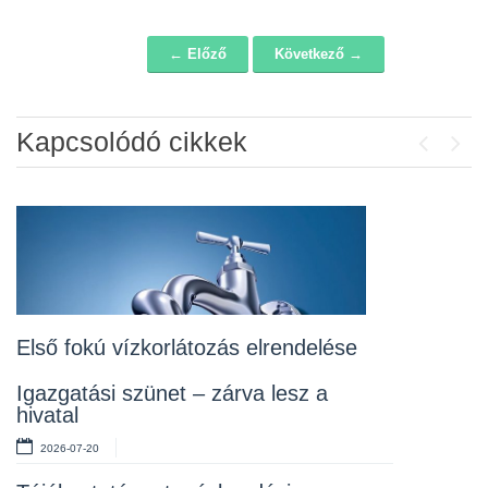
← Előző
Következő →
Navigáció
Kapcsolódó cikkek
Previou
Next
Álláspályázat – konyhai kisegítő
2026-07-20
Lakossági fórum az Erzsébet téri
fákról
2026-07-10
Első fokú vízkorlátozás elrendelése
Rendelet kihirdetése
Igazgatási szünet – zárva lesz a
hivatal
2026-07-10
2026-07-20
Álláspályázat – takarító