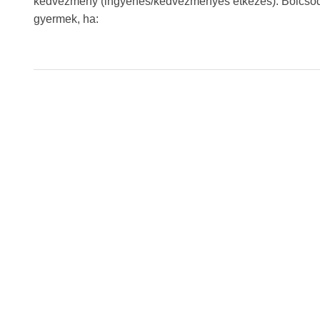
kedvezmény (ingyenes/kedvezményes étkezés): Bölcsődei
gyermek, ha: