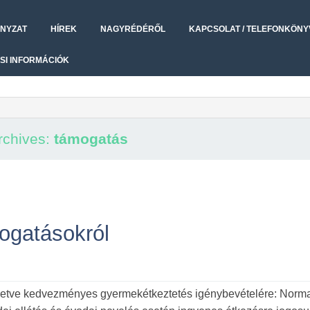
NYZAT
HÍREK
NAGYRÉDÉRŐL
KAPCSOLAT / TELEFONKÖNY
SI INFORMÁCIÓK
rchives:
támogatás
ogatásokról
lletve kedvezményes gyermekétkeztetés igénybevételére: Norma