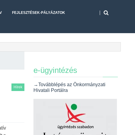
V
FEJLESZTÉSEK-PÁLYÁZATOK
e-ügyintézés
→Továbblépés az Önkormányzati
Hírek
Hivatali Portálra
tív