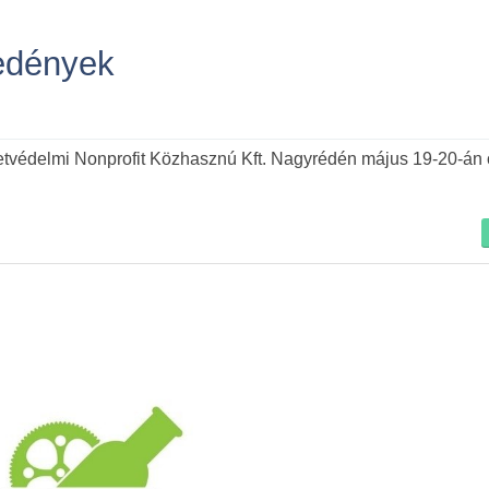
őedények
Tovább
védelmi Nonprofit Közhasznú Kft. Nagyrédén május 19-20-án o