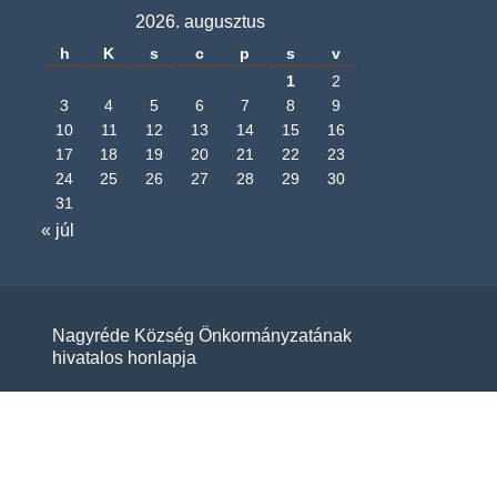
2026. augusztus
h
K
s
c
p
s
v
1
2
3
4
5
6
7
8
9
10
11
12
13
14
15
16
17
18
19
20
21
22
23
24
25
26
27
28
29
30
31
« júl
Nagyréde Község Önkormányzatának
hivatalos honlapja