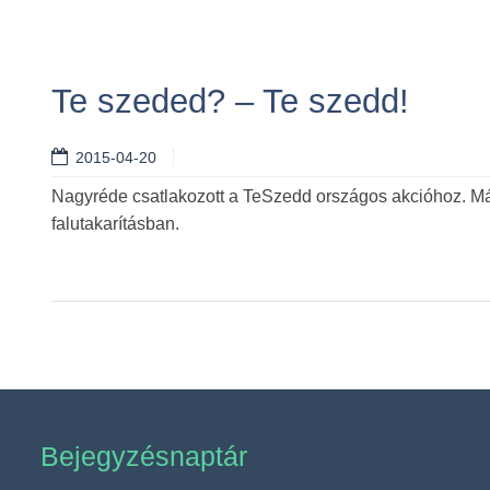
Te szeded? – Te szedd!
2015-04-20
Nagyréde csatlakozott a TeSzedd országos akcióhoz. Máj
falutakarításban.
Bejegyzésnaptár