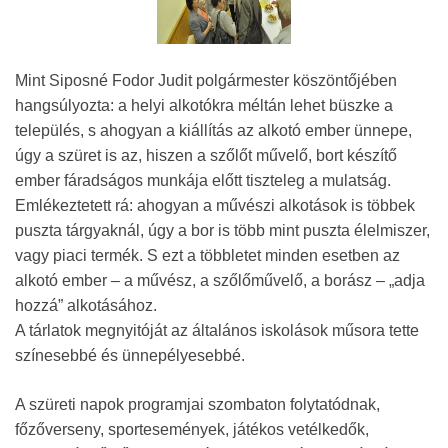
Mint Siposné Fodor Judit polgármester köszöntőjében
hangsúlyozta: a helyi alkotókra méltán lehet büszke a
település, s ahogyan a kiállítás az alkotó ember ünnepe,
úgy a szüret is az, hiszen a szőlőt művelő, bort készítő
ember fáradságos munkája előtt tiszteleg a mulatság.
Emlékeztetett rá: ahogyan a művészi alkotások is többek
puszta tárgyaknál, úgy a bor is több mint puszta élelmiszer,
vagy piaci termék. S ezt a többletet minden esetben az
alkotó ember – a művész, a szőlőművelő, a borász – „adja
hozzá” alkotásához.
A tárlatok megnyitóját az általános iskolások műsora tette
színesebbé és ünnepélyesebbé.
A szüreti napok programjai szombaton folytatódnak,
főzőverseny, sportesemények, játékos vetélkedők,