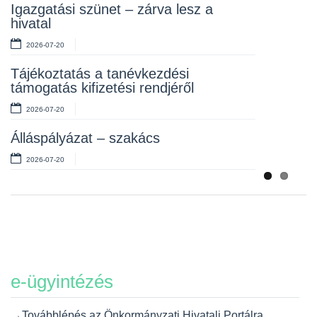
Rendelet kihirdetése
Igazgatási szünet – zárva lesz a
hivatal
2026-07-10
2026-07-20
Álláspályázat – takarító
Tájékoztatás a tanévkezdési
2026-07-06
támogatás kifizetési rendjéről
2026-07-20
Álláspályázat – szakács
2026-07-20
e-ügyintézés
→Továbblépés az Önkormányzati Hivatali Portálra