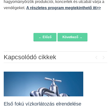
hagyományőrzők produkciói, koncertek és utcabál várja a
vendégeket.
A részletes program megtekinthető itt>>
← Előző
Következő →
Navigáció
Kapcsolódó cikkek
Previou
Next
Álláspályázat – konyhai kisegítő
2026-07-20
Lakossági fórum az Erzsébet téri
fákról
2026-07-10
Első fokú vízkorlátozás elrendelése