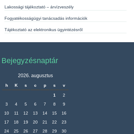
Lakossági tájékoztató – árvízveszély
Fogyatékosságügyi tanácsadás információk
Tájékoztató az elektronikus ügyintézésről
Bejegyzésnaptár
2026. augusztus
h
K
s
c
p
s
v
1
2
3
4
5
6
7
8
9
10
11
12
13
14
15
16
17
18
19
20
21
22
23
24
25
26
27
28
29
30