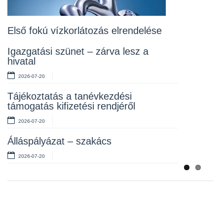
Lakossági fórum az Erzsébet téri
fákról
2026-07-10
Első fokú vízkorlátozás elrendelése
Rendelet kihirdetése
Igazgatási szünet – zárva lesz a
hivatal
2026-07-10
2026-07-20
Álláspályázat – takarító
Tájékoztatás a tanévkezdési
2026-07-06
támogatás kifizetési rendjéről
2026-07-20
Álláspályázat – szakács
2026-07-20