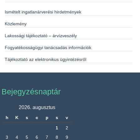
Ismételt ingatlanárverési hirdetmények
Közlemény
Lakossági tájékoztató – árvízveszély
Fogyatékosságügyi tanácsadás információk
Tájékoztató az elektronikus ügyintézésről
Bejegyzésnaptár
2026. augusztus
h
K
s
c
p
s
v
1
2
3
4
5
6
7
8
9