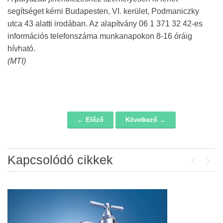
segítséget kérni Budapesten, VI. kerület, Podmaniczky
utca 43 alatti irodában. Az alapítvány 06 1 371 32 42-es
információs telefonszáma munkanapokon 8-16 óráig
hívható.
(MTI)
← Előző
Következő →
Navigáció
Kapcsolódó cikkek
Previou
Next
Álláspályázat – konyhai kisegítő
2026-07-20