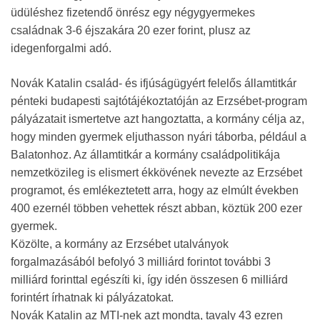
üdüléshez fizetendő önrész egy négygyermekes
családnak 3-6 éjszakára 20 ezer forint, plusz az
idegenforgalmi adó.
Novák Katalin család- és ifjúságügyért felelős államtitkár
pénteki budapesti sajtótájékoztatóján az Erzsébet-program
pályázatait ismertetve azt hangoztatta, a kormány célja az,
hogy minden gyermek eljuthasson nyári táborba, például a
Balatonhoz. Az államtitkár a kormány családpolitikája
nemzetközileg is elismert ékkövének nevezte az Erzsébet
programot, és emlékeztetett arra, hogy az elmúlt években
400 ezernél többen vehettek részt abban, köztük 200 ezer
gyermek.
Közölte, a kormány az Erzsébet utalványok
forgalmazásából befolyó 3 milliárd forintot további 3
milliárd forinttal egészíti ki, így idén összesen 6 milliárd
forintért írhatnak ki pályázatokat.
Novák Katalin az MTI-nek azt mondta, tavaly 43 ezren