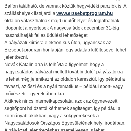
Balfon található, de vannak köztük hegyvidéki panziók is. A
szálláshelyek listájáról a
www.erzsebetprogram.hu
oldalon választhatnak majd üdülőhelyet és foglalhatnak
időpontot a nyertesek A nagycsaládok december 31-éig
használhatják fel az üdülési lehetőséget.
A pályázati kiírásra elektronikus úton, ugyancsak az
Erzsébet-program honlapján, egy adatlap kitöltésével lehet
jelentkezni.
Novák Katalin arra is felhívta a figyelmet, hogy a
nagycsaládos pályázat mellett további „futó” pályázatokra
is lehet még jelentkezni az oldalon keresztül, így például a
tavaszi, az őszi és a nyári tematikus – például sport- vagy
művészeti – gyerektáborokra.
Akiknek nincs internetkapcsolata, azok az úgynevezett
segítőpont hálózattól kérhetnek segítséget, így például a
kormányablakokban, vagy a sokgyerekesek a
Nagycsaládosok Országos Egyesületének helyi irodáiban.
A pályázati jelentkezéshez személyesen is lehet