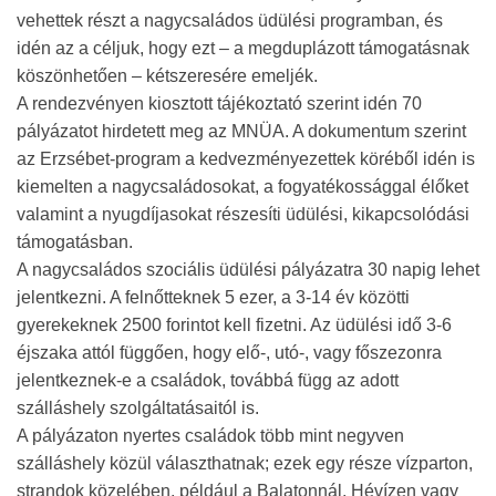
vehettek részt a nagycsaládos üdülési programban, és
idén az a céljuk, hogy ezt – a megduplázott támogatásnak
köszönhetően – kétszeresére emeljék.
A rendezvényen kiosztott tájékoztató szerint idén 70
pályázatot hirdetett meg az MNÜA. A dokumentum szerint
az Erzsébet-program a kedvezményezettek köréből idén is
kiemelten a nagycsaládosokat, a fogyatékossággal élőket
valamint a nyugdíjasokat részesíti üdülési, kikapcsolódási
támogatásban.
A nagycsaládos szociális üdülési pályázatra 30 napig lehet
jelentkezni. A felnőtteknek 5 ezer, a 3-14 év közötti
gyerekeknek 2500 forintot kell fizetni. Az üdülési idő 3-6
éjszaka attól függően, hogy elő-, utó-, vagy főszezonra
jelentkeznek-e a családok, továbbá függ az adott
szálláshely szolgáltatásaitól is.
A pályázaton nyertes családok több mint negyven
szálláshely közül választhatnak; ezek egy része vízparton,
strandok közelében, például a Balatonnál, Hévízen vagy