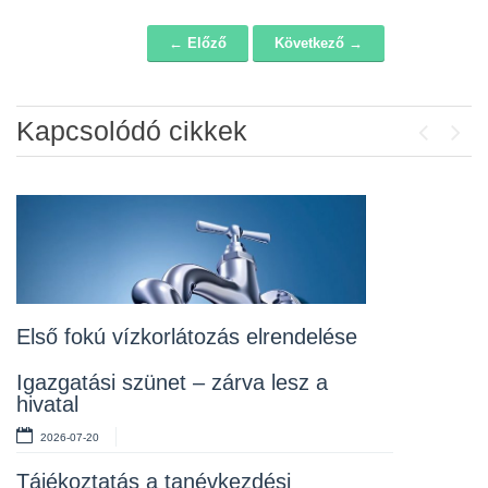
← Előző
Következő →
Navigáció
Kapcsolódó cikkek
Previou
Next
Álláspályázat – konyhai kisegítő
2026-07-20
Lakossági fórum az Erzsébet téri
fákról
2026-07-10
Első fokú vízkorlátozás elrendelése
Rendelet kihirdetése
Igazgatási szünet – zárva lesz a
hivatal
2026-07-10
2026-07-20
Álláspályázat – takarító
Tájékoztatás a tanévkezdési
2026-07-06