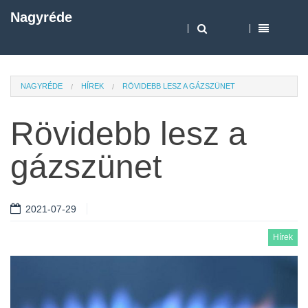
Nagyréde
NAGYRÉDE
HÍREK
RÖVIDEBB LESZ A GÁZSZÜNET
Rövidebb lesz a
gázszünet
2021-07-29
Hírek