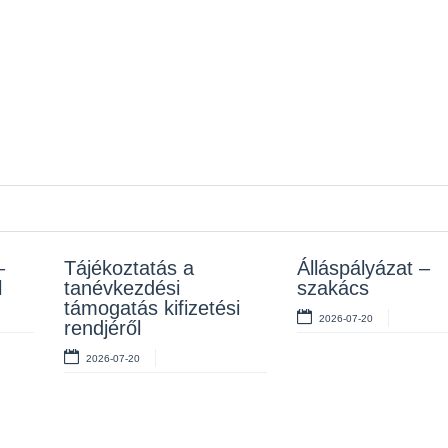
–
z
Tájékoztatás a
Rendelet kihirdetése
Álláspályázat –
Álláspályázat –
l
tanévkezdési
szakács
takarító
2026-07-10
támogatás kifizetési
2026-07-20
2026-07-06
rendjéről
2026-07-20