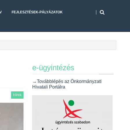
V
FEJLESZTÉSEK-PÁLYÁZATOK
e-ügyintézés
→Továbblépés az Önkormányzati
Hivatali Portálra
Hírek