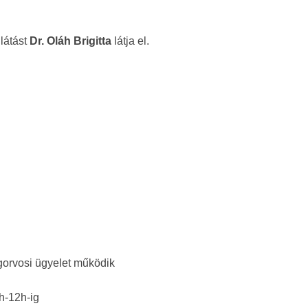
llátást
Dr. Oláh Brigitta
látja el.
orvosi ügyelet működik
h-12h-ig