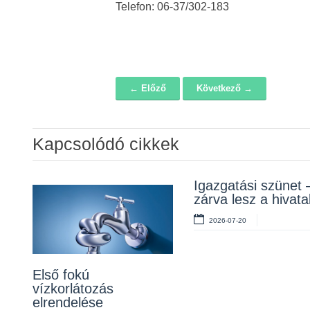
Telefon: 06-37/302-183
← Előző
Következő →
Navigáció
Kapcsolódó cikkek
Álláspályázat –
Igazgatási szünet 
Lakossági fórum a
konyhai kisegítő
zárva lesz a hivata
Erzsébet téri fákról
2026-07-20
2026-07-20
2026-07-10
Első fokú
vízkorlátozás
elrendelése