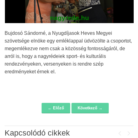
nagyrede.hu
Bujdosó Sándorné, a Nyugdíjasok Heves Megyei
szövetsége elnöke egy emléklappal üdvözölte a csoportot,
megemlékezve nem csak a közösség fontosságáról, de
arról is, hogy a nagyrédeiek sport- és kulturális
rendezvényeken, versenyeken is rendre szép
eredményeket érnek el.
← Előző
Következő →
Navigáció
Kapcsolódó cikkek