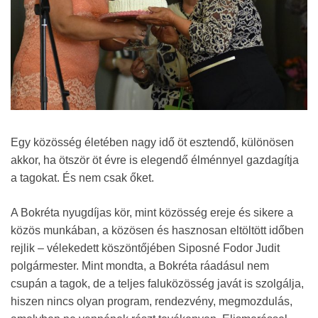
Egy közösség életében nagy idő öt esztendő, különösen
akkor, ha ötször öt évre is elegendő élménnyel gazdagítja
a tagokat. És nem csak őket.
A Bokréta nyugdíjas kör, mint közösség ereje és sikere a
közös munkában, a közösen és hasznosan eltöltött időben
rejlik – vélekedett köszöntőjében Siposné Fodor Judit
polgármester. Mint mondta, a Bokréta ráadásul nem
csupán a tagok, de a teljes faluközösség javát is szolgálja,
hiszen nincs olyan program, rendezvény, megmozdulás,