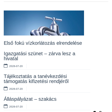
Previou
Next
Álláspályázat – konyhai kisegítő
2026-07-20
Lakossági fórum az Erzsébet téri
fákról
2026-07-10
Első fokú vízkorlátozás elrendelése
Rendelet kihirdetése
Igazgatási szünet – zárva lesz a
hivatal
2026-07-10
2026-07-20
Álláspályázat – takarító
Tájékoztatás a tanévkezdési
2026-07-06
támogatás kifizetési rendjéről
2026-07-20
Álláspályázat – szakács
2026-07-20