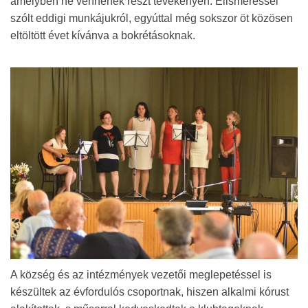
amelyben ne vennének részt tevékenyen. Elismeréssel
szólt eddigi munkájukról, egyúttal még sokszor öt közösen
eltöltött évet kívánva a bokrétásoknak.
A község és az intézmények vezetői meglepetéssel is
készültek az évfordulós csoportnak, hiszen alkalmi kórust