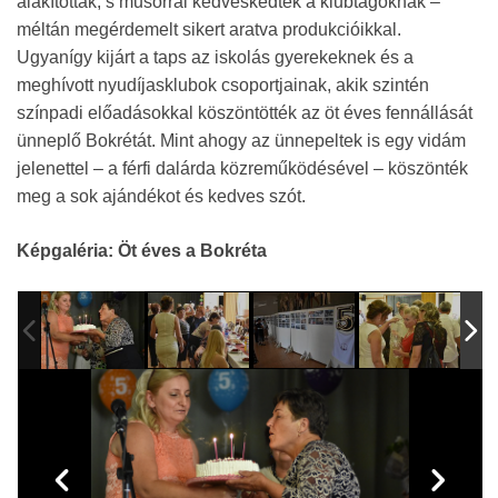
alakítottak, s műsorral kedveskedtek a klubtagoknak –
méltán megérdemelt sikert aratva produkcióikkal.
Ugyanígy kijárt a taps az iskolás gyerekeknek és a
meghívott nyudíjasklubok csoportjainak, akik szintén
színpadi előadásokkal köszöntötték az öt éves fennállását
ünneplő Bokrétát. Mint ahogy az ünnepeltek is egy vidám
jelenettel – a férfi dalárda közreműködésével – köszönték
meg a sok ajándékot és kedves szót.
Képgaléria: Öt éves a Bokréta