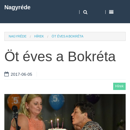
Nagyréde
NAGYRÉDE
HÍREK
ÖT ÉVES A BOKRÉTA
Öt éves a Bokréta
2017-06-05
Hírek