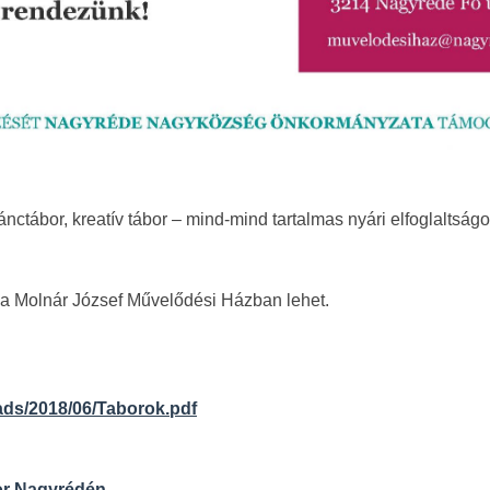
ánctábor, kreatív tábor – mind-mind tartalmas nyári elfoglaltságot
i a Molnár József Művelődési Házban lehet.
ads/2018/06/Taborok.pdf
bor Nagyrédén