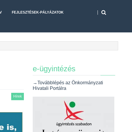
V
FEJLESZTÉSEK-PÁLYÁZATOK
e-ügyintézés
→Továbblépés az Önkormányzati
Hivatali Portálra
Hírek