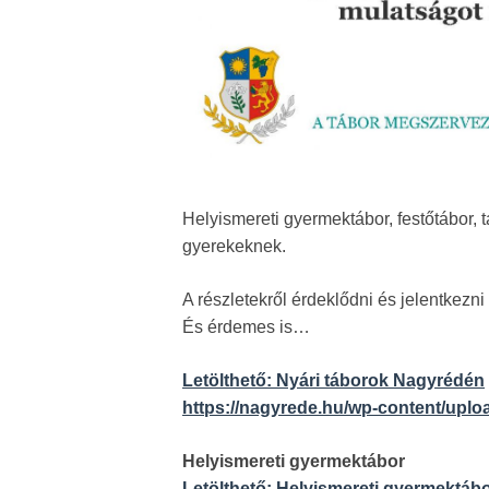
Helyismereti gyermektábor, festőtábor, t
gyerekeknek.
A részletekről érdeklődni és jelentkezn
És érdemes is…
Letölthető: Nyári táborok Nagyrédén
https://nagyrede.hu/wp-content/uplo
Helyismereti gyermektábor
Letölthető: Helyismereti gyermektá