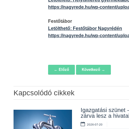
https://nagyrede.hu/wp-content/uplo
Festőtábor
Letölthető: Festőtábor Nagyrédén
https://nagyrede.hu/wp-content/uplo
← Előző
Következő →
Navigáció
Kapcsolódó cikkek
Álláspályázat –
Igazgatási szünet 
Lakossági fórum a
konyhai kisegítő
zárva lesz a hivata
Erzsébet téri fákról
2026-07-20
2026-07-20
2026-07-10