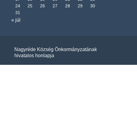
24
25
26
27
28
29
30
31
« júl
Nagyréde Község Önkormányzatának
hivatalos honlapja