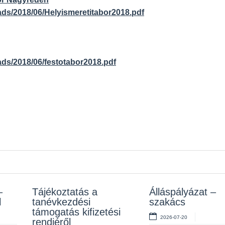
ads/2018/06/Helyismeretitabor2018.pdf
ads/2018/06/festotabor2018.pdf
–
z
Tájékoztatás a
Rendelet kihirdetése
Álláspályázat –
Álláspályázat –
l
tanévkezdési
szakács
takarító
2026-07-10
támogatás kifizetési
2026-07-20
2026-07-06
rendjéről