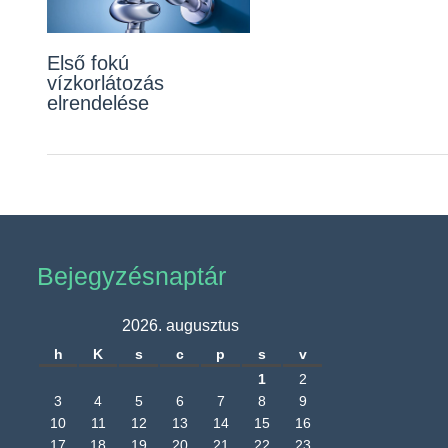
Első fokú
vízkorlátozás
elrendelése
Bejegyzésnaptár
2026. augusztus
h
K
s
c
p
s
v
1
2
3
4
5
6
7
8
9
10
11
12
13
14
15
16
17
18
19
20
21
22
23