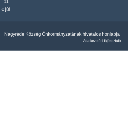
31
« júl
Nagyréde Község Önkormányzatának hivatalos honlapja
Adatkezelési tájékoztató