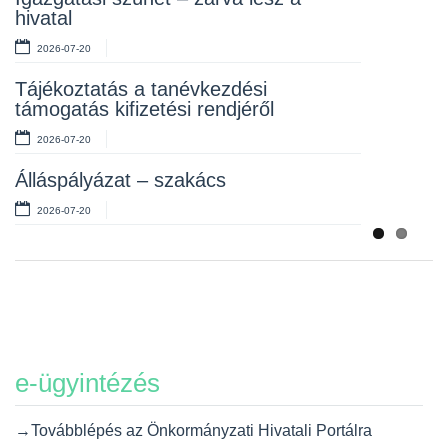
hivatal
2026-07-10
2026-07-20
Álláspályázat – takarító
Tájékoztatás a tanévkezdési
2026-07-06
támogatás kifizetési rendjéről
2026-07-20
Álláspályázat – szakács
2026-07-20
e-ügyintézés
→Továbblépés az Önkormányzati Hivatali Portálra