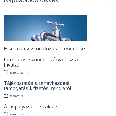
Previou
Next
Álláspályázat – konyhai kisegítő
2026-07-20
Lakossági fórum az Erzsébet téri
fákról
2026-07-10
Első fokú vízkorlátozás elrendelése
Rendelet kihirdetése
Igazgatási szünet – zárva lesz a
hivatal
2026-07-10
2026-07-20
Álláspályázat – takarító
Tájékoztatás a tanévkezdési
2026-07-06
támogatás kifizetési rendjéről
2026-07-20
Álláspályázat – szakács
2026-07-20