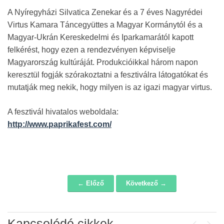
A Nyíregyházi Silvatica Zenekar és a 7 éves Nagyrédei
Virtus Kamara Táncegyüttes a Magyar Kormánytól és a
Magyar-Ukrán Kereskedelmi és Iparkamarától kapott
felkérést, hogy ezen a rendezvényen képviselje
Magyarország kultúráját. Produkcióikkal három napon
keresztül fogják szórakoztatni a fesztiválra látogatókat és
mutatják meg nekik, hogy milyen is az igazi magyar virtus.
A fesztivál hivatalos weboldala:
http://www.paprikafest.com/
← Előző
Következő →
Navigáció
Kapcsolódó cikkek