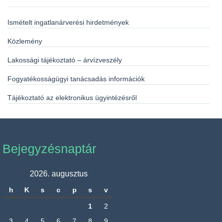
Ismételt ingatlanárverési hirdetmények
Közlemény
Lakossági tájékoztató – árvízveszély
Fogyatékosságügyi tanácsadás információk
Tájékoztató az elektronikus ügyintézésről
Bejegyzésnaptár
2026. augusztus
h
K
s
c
p
s
v
1
2
3
4
5
6
7
8
9