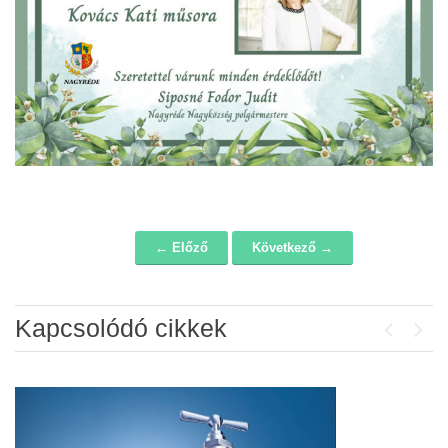
← Előző
Következő →
Navigáció
Kapcsolódó cikkek
Previou
Next
Álláspályázat – konyhai kisegítő
2026-07-20