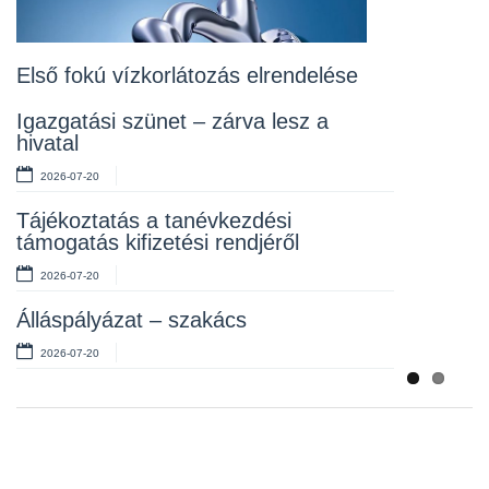
Lakossági fórum az Erzsébet téri
fákról
2026-07-10
Első fokú vízkorlátozás elrendelése
Rendelet kihirdetése
Igazgatási szünet – zárva lesz a
hivatal
2026-07-10
2026-07-20
Álláspályázat – takarító
Tájékoztatás a tanévkezdési
2026-07-06
támogatás kifizetési rendjéről
2026-07-20
Álláspályázat – szakács
2026-07-20